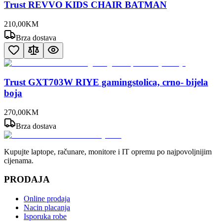
Trust REVVO KIDS CHAIR BATMAN
210
,
00
KM
Brza dostava
Trust GXT703W RIYE gamingstolica, crno- bijela
boja
270
,
00
KM
Brza dostava
Kupujte laptope, računare, monitore i IT opremu po najpovoljnijim
cijenama.
PRODAJA
Online prodaja
Nacin placanja
Isporuka robe