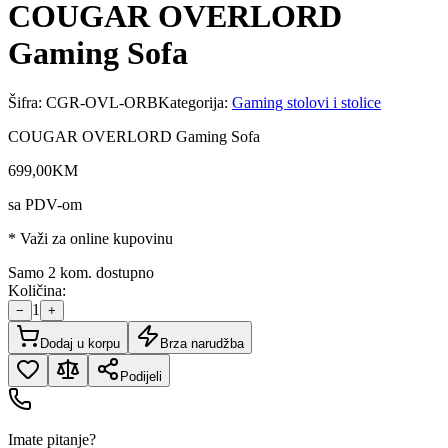
COUGAR OVERLORD
Gaming Sofa
Šifra:
CGR-OVL-ORB
Kategorija:
Gaming stolovi i stolice
COUGAR OVERLORD Gaming Sofa
699
,
00
KM
sa PDV-om
* Važi za online kupovinu
Samo 2 kom. dostupno
Količina:
1
−
+
Dodaj u korpu
Brza narudžba
Podijeli
Imate pitanje?