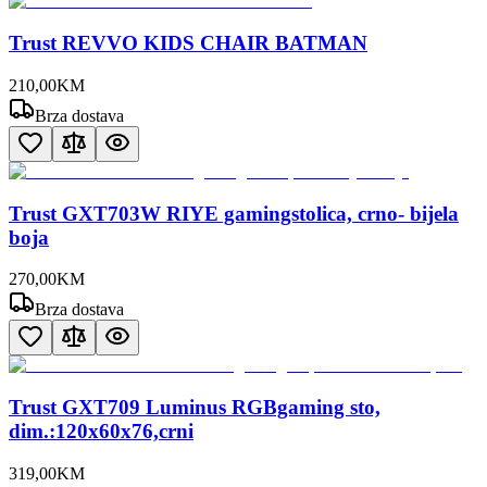
Trust REVVO KIDS CHAIR BATMAN
210
,
00
KM
Brza dostava
Trust GXT703W RIYE gamingstolica, crno- bijela
boja
270
,
00
KM
Brza dostava
Trust GXT709 Luminus RGBgaming sto,
dim.:120x60x76,crni
319
,
00
KM