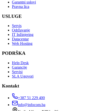
Garantni uslovi
Pravna lica
USLUGE
Servis
Održavanje
IT Inžinjering
Datacentar
Web Hosting
PODRŠKA
Help Desk
Garancije
Servisi
SLA Ugovori
Kontakt
+387 51 229 400
info@infocom.ba