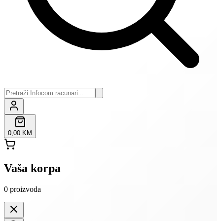
0,00 KM
Vaša korpa
0
proizvoda