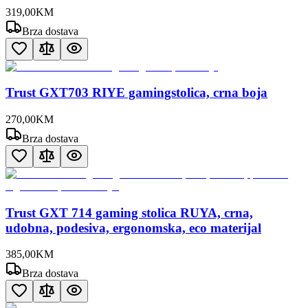
319
,
00
KM
Brza dostava
Trust GXT703 RIYE gamingstolica, crna boja
270
,
00
KM
Brza dostava
Trust GXT 714 gaming stolica RUYA, crna,
udobna, podesiva, ergonomska, eco materijal
385
,
00
KM
Brza dostava