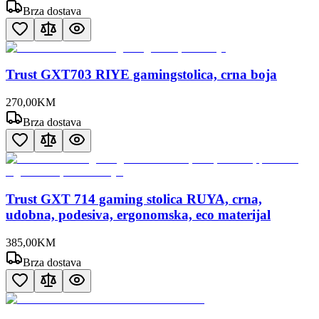
Brza dostava
Trust GXT703 RIYE gamingstolica, crna boja
270
,
00
KM
Brza dostava
Trust GXT 714 gaming stolica RUYA, crna,
udobna, podesiva, ergonomska, eco materijal
385
,
00
KM
Brza dostava