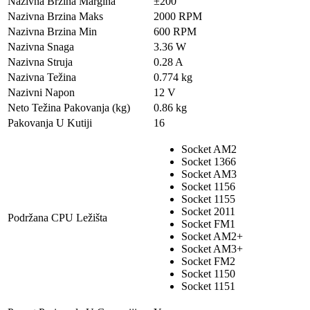
Nazivna Brzina Margina
±200
Nazivna Brzina Maks
2000 RPM
Nazivna Brzina Min
600 RPM
Nazivna Snaga
3.36 W
Nazivna Struja
0.28 A
Nazivna Težina
0.774 kg
Nazivni Napon
12 V
Neto Težina Pakovanja (kg)
0.86 kg
Pakovanja U Kutiji
16
Socket AM2
Socket 1366
Socket AM3
Socket 1156
Socket 1155
Socket 2011
Podržana CPU Ležišta
Socket FM1
Socket AM2+
Socket AM3+
Socket FM2
Socket 1150
Socket 1151