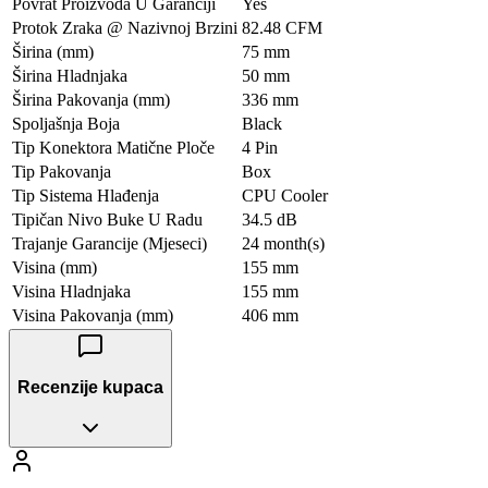
Povrat Proizvoda U Garanciji
Yes
Protok Zraka @ Nazivnoj Brzini
82.48 CFM
Širina (mm)
75 mm
Širina Hladnjaka
50 mm
Širina Pakovanja (mm)
336 mm
Spoljašnja Boja
Black
Tip Konektora Matične Ploče
4 Pin
Tip Pakovanja
Box
Tip Sistema Hlađenja
CPU Cooler
Tipičan Nivo Buke U Radu
34.5 dB
Trajanje Garancije (Mjeseci)
24 month(s)
Visina (mm)
155 mm
Visina Hladnjaka
155 mm
Visina Pakovanja (mm)
406 mm
Recenzije kupaca