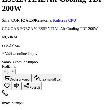
200W
Šifra:
CGR-FZAE50
Kategorija:
Kuleri za CPU
COUGAR FORZA50 ESSENTIAL Air Cooling TDP 200W
68
,
50
KM
sa PDV-om
* Važi za online kupovinu
Samo 3 kom. dostupno
Količina:
1
−
+
Dodaj u korpu
Brza narudžba
Podijeli
Imate pitanje?