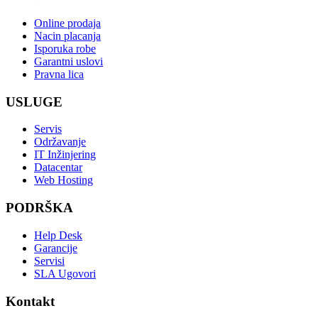
Online prodaja
Nacin placanja
Isporuka robe
Garantni uslovi
Pravna lica
USLUGE
Servis
Održavanje
IT Inžinjering
Datacentar
Web Hosting
PODRŠKA
Help Desk
Garancije
Servisi
SLA Ugovori
Kontakt