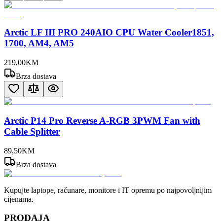
Arctic LF III PRO 240AIO CPU Water Cooler1851,
1700, AM4, AM5
219
,
00
KM
Brza dostava
Arctic P14 Pro Reverse A-RGB 3PWM Fan with
Cable Splitter
89
,
50
KM
Brza dostava
Kupujte laptope, računare, monitore i IT opremu po najpovoljnijim
cijenama.
PRODAJA