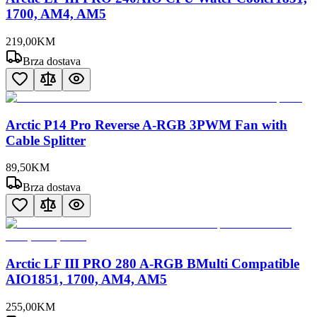
1700, AM4, AM5
219
,
00
KM
Brza dostava
Arctic P14 Pro Reverse A-RGB 3PWM Fan with
Cable Splitter
89
,
50
KM
Brza dostava
Arctic LF III PRO 280 A-RGB BMulti Compatible
AIO1851, 1700, AM4, AM5
255
,
00
KM