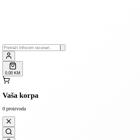
0,00 KM
Vaša korpa
0
proizvoda