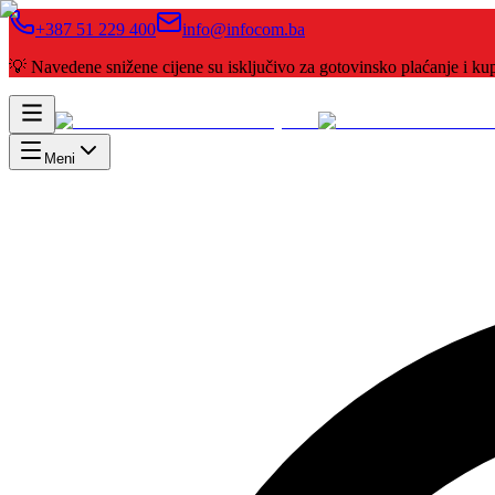
+387 51 229 400
info@infocom.ba
💡 Navedene snižene cijene su isključivo za gotovinsko plaćanje i 
Meni