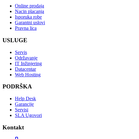
Online prodaja
Nacin placanja
Isporuka robe
Garantni uslovi
Pravna lica
USLUGE
Servis
Održavanje
IT Inžinjering
Datacentar
Web Hosting
PODRŠKA
Help Desk
Garancije
Servisi
SLA Ugovori
Kontakt