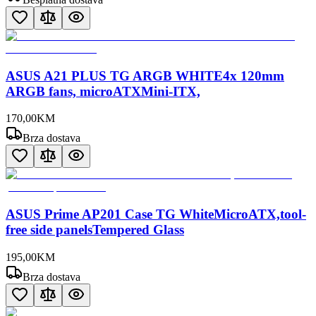
ASUS A21 PLUS TG ARGB WHITE4x 120mm
ARGB fans, microATXMini-ITX,
170
,
00
KM
Brza dostava
ASUS Prime AP201 Case TG WhiteMicroATX,tool-
free side panelsTempered Glass
195
,
00
KM
Brza dostava