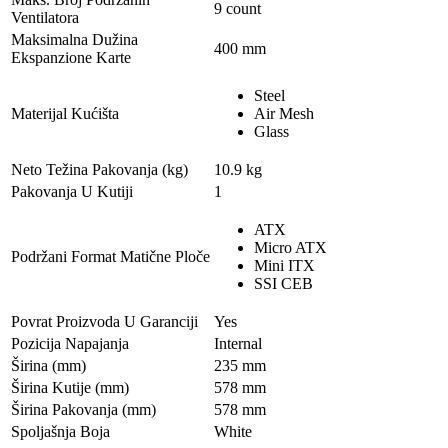
9 count
Ventilatora
Maksimalna Dužina
400 mm
Ekspanzione Karte
Steel
Materijal Kućišta
Air Mesh
Glass
Neto Težina Pakovanja (kg)
10.9 kg
Pakovanja U Kutiji
1
ATX
Micro ATX
Podržani Format Matične Ploče
Mini ITX
SSI CEB
Povrat Proizvoda U Garanciji
Yes
Pozicija Napajanja
Internal
Širina (mm)
235 mm
Širina Kutije (mm)
578 mm
Širina Pakovanja (mm)
578 mm
Spoljašnja Boja
White