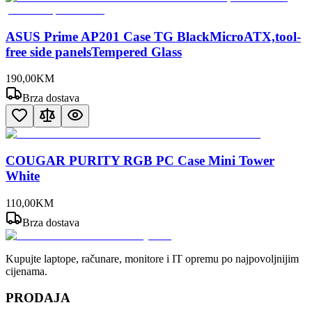
ASUS Prime AP201 Case TG BlackMicroATX,tool-
free side panelsTempered Glass
190
,
00
KM
Brza dostava
COUGAR PURITY RGB PC Case Mini Tower
White
110
,
00
KM
Brza dostava
Kupujte laptope, računare, monitore i IT opremu po najpovoljnijim
cijenama.
PRODAJA