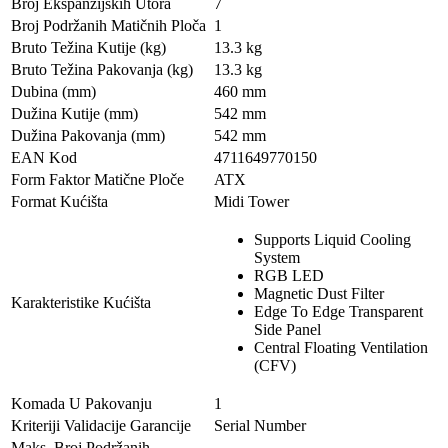
Broj Ekspanzijskih Utorâ
7
Broj Podržanih Matičnih Ploča
1
Bruto Težina Kutije (kg)
13.3 kg
Bruto Težina Pakovanja (kg)
13.3 kg
Dubina (mm)
460 mm
Dužina Kutije (mm)
542 mm
Dužina Pakovanja (mm)
542 mm
EAN Kod
4711649770150
Form Faktor Matične Ploče
ATX
Format Kućišta
Midi Tower
Supports Liquid Cooling
System
RGB LED
Magnetic Dust Filter
Karakteristike Kućišta
Edge To Edge Transparent
Side Panel
Central Floating Ventilation
(CFV)
Komada U Pakovanju
1
Kriteriji Validacije Garancije
Serial Number
Maks. Broj Podržanih