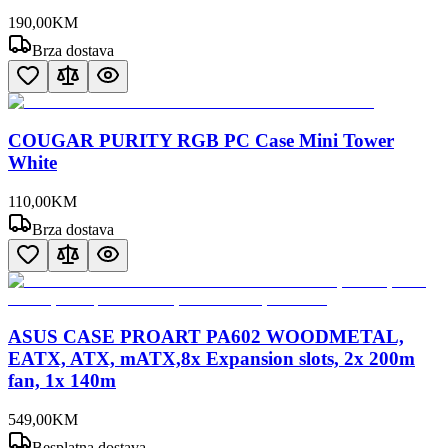
190
,
00
KM
Brza dostava
COUGAR PURITY RGB PC Case Mini Tower
White
110
,
00
KM
Brza dostava
ASUS CASE PROART PA602 WOODMETAL,
EATX, ATX, mATX,8x Expansion slots, 2x 200m
fan, 1x 140m
549
,
00
KM
Besplatna dostava