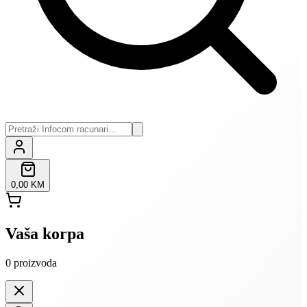
0,00 KM
Vaša korpa
0
proizvoda