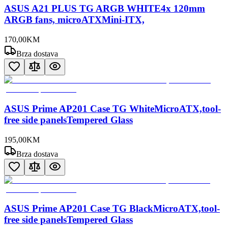
ASUS A21 PLUS TG ARGB WHITE4x 120mm
ARGB fans, microATXMini-ITX,
170
,
00
KM
Brza dostava
ASUS Prime AP201 Case TG WhiteMicroATX,tool-
free side panelsTempered Glass
195
,
00
KM
Brza dostava
ASUS Prime AP201 Case TG BlackMicroATX,tool-
free side panelsTempered Glass