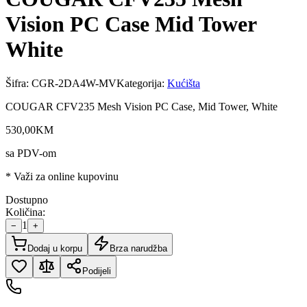
Vision PC Case Mid Tower
White
Šifra:
CGR-2DA4W-MV
Kategorija:
Kućišta
COUGAR CFV235 Mesh Vision PC Case, Mid Tower, White
530
,
00
KM
sa PDV-om
* Važi za online kupovinu
Dostupno
Količina:
1
−
+
Dodaj u korpu
Brza narudžba
Podijeli