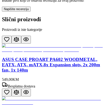
Budite prvi koji će ostaviti recenziju za ovaj proizvod!
Napišite recenziju
Slični proizvodi
Proizvodi iz iste kategorije
ASUS CASE PROART PA602 WOODMETAL,
EATX, ATX, mATX,8x Expansion slots, 2x 200m
fan, 1x 140m
549
,
00
KM
Besplatna dostava