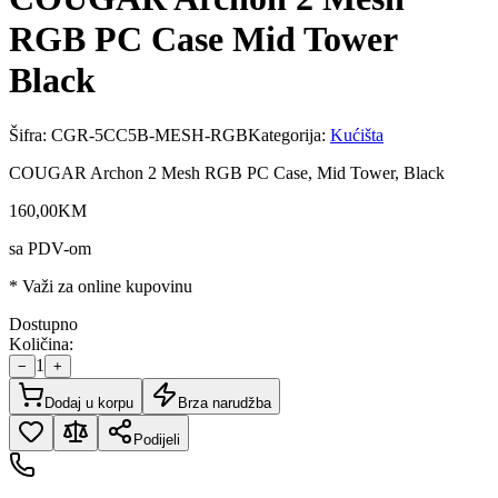
RGB PC Case Mid Tower
Black
Šifra:
CGR-5CC5B-MESH-RGB
Kategorija:
Kućišta
COUGAR Archon 2 Mesh RGB PC Case, Mid Tower, Black
160
,
00
KM
sa PDV-om
* Važi za online kupovinu
Dostupno
Količina:
1
−
+
Dodaj u korpu
Brza narudžba
Podijeli