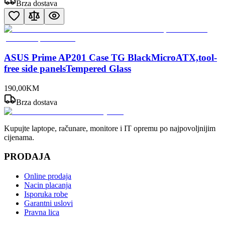
Brza dostava
ASUS Prime AP201 Case TG BlackMicroATX,tool-
free side panelsTempered Glass
190
,
00
KM
Brza dostava
Kupujte laptope, računare, monitore i IT opremu po najpovoljnijim
cijenama.
PRODAJA
Online prodaja
Nacin placanja
Isporuka robe
Garantni uslovi
Pravna lica