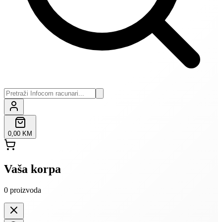
0,00 KM
Vaša korpa
0
proizvoda