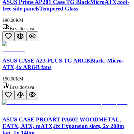
ASUS Prime AP201 Case TG BlackMicroATX,tool-
free side panelsTempered Glass
190
,
00
KM
Brza dostava
ASUS CASE A23 PLUS TG ARGBBlack, Micro-
ATX,4x ARGB fans
150
,
00
KM
Brza dostava
ASUS CASE PROART PA602 WOODMETAL,
EATX, ATX, mATX,8x Expansion slots, 2x 200m
fan, 1x 140m