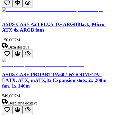
ASUS CASE A23 PLUS TG ARGBBlack, Micro-
ATX,4x ARGB fans
150
,
00
KM
Brza dostava
ASUS CASE PROART PA602 WOODMETAL,
EATX, ATX, mATX,8x Expansion slots, 2x 200m
fan, 1x 140m
549
,
00
KM
Besplatna dostava