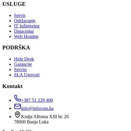
USLUGE
Servis
Održavanje
IT Inžinjering
Datacentar
Web Hosting
PODRŠKA
Help Desk
Garancije
Servisi
SLA Ugovori
Kontakt
+387 51 229 400
info@infocom.ba
Kralja Alfonsa XIII br. 26
78000
Banja Luka