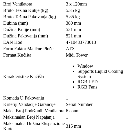
Broj Ventilatora
3 x 120mm
Bruto Težina Kutije (kg)
5.85 kg
Bruto Težina Pakovanja (kg)
5.85 kg
Dubina (mm)
380 mm
Dužina Kutije (mm)
521 mm
Dužina Pakovanja (mm)
521 mm
EAN Kod
4710483773013
Form Faktor Matične Ploče
ATX
Format Kućišta
Midi Tower
Window
Supports Liquid Cooling
Karakteristike Kućišta
System
RGB LED
RGB Fans
Komada U Pakovanju
1
Kriteriji Validacije Garancije
Serial Number
Maks. Broj Podržanih Ventilatora
6 count
Maksimalan Broj Napajanja
1
Maksimalna Dužina Ekspanzione
315 mm
Karte