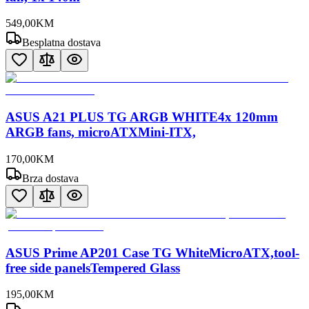
549
,
00
KM
Besplatna dostava
ASUS A21 PLUS TG ARGB WHITE4x 120mm
ARGB fans, microATXMini-ITX,
170
,
00
KM
Brza dostava
ASUS Prime AP201 Case TG WhiteMicroATX,tool-
free side panelsTempered Glass
195
,
00
KM