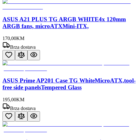
ASUS A21 PLUS TG ARGB WHITE4x 120mm
ARGB fans, microATXMini-ITX,
170
,
00
KM
Brza dostava
ASUS Prime AP201 Case TG WhiteMicroATX,tool-
free side panelsTempered Glass
195
,
00
KM
Brza dostava