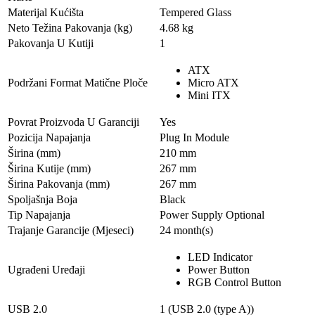
Materijal Kućišta
Tempered Glass
Neto Težina Pakovanja (kg)
4.68 kg
Pakovanja U Kutiji
1
ATX
Podržani Format Matične Ploče
Micro ATX
Mini ITX
Povrat Proizvoda U Garanciji
Yes
Pozicija Napajanja
Plug In Module
Širina (mm)
210 mm
Širina Kutije (mm)
267 mm
Širina Pakovanja (mm)
267 mm
Spoljašnja Boja
Black
Tip Napajanja
Power Supply Optional
Trajanje Garancije (Mjeseci)
24 month(s)
LED Indicator
Ugrađeni Uređaji
Power Button
RGB Control Button
USB 2.0
1 (USB 2.0 (type A))