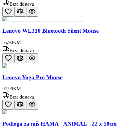
Brza dostava
Lenovo WL310 Bluetooth Silent Mouse
55
,
90
KM
Brza dostava
Lenovo Yoga Pro Mouse
97
,
90
KM
Brza dostava
Podloga za miš HAMA "ANIMAL" 22 x 18cm