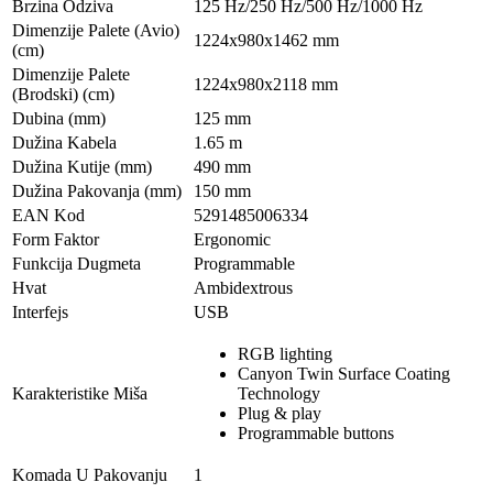
Brzina Odziva
125 Hz/250 Hz/500 Hz/1000 Hz
Dimenzije Palete (Avio)
1224x980x1462 mm
(cm)
Dimenzije Palete
1224x980x2118 mm
(Brodski) (cm)
Dubina (mm)
125 mm
Dužina Kabela
1.65 m
Dužina Kutije (mm)
490 mm
Dužina Pakovanja (mm)
150 mm
EAN Kod
5291485006334
Form Faktor
Ergonomic
Funkcija Dugmeta
Programmable
Hvat
Ambidextrous
Interfejs
USB
RGB lighting
Canyon Twin Surface Coating
Karakteristike Miša
Technology
Plug & play
Programmable buttons
Komada U Pakovanju
1