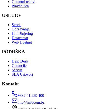
Garantni uslovi
Pravna lica
USLUGE
Servis
Održavanje
IT Inžinjering
Datacentar
Web Hosting
PODRŠKA
Help Desk
Garancije
Servisi
SLA Ugovori
Kontakt
+387 51 229 400
info@infocom.ba