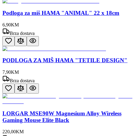
Podloga za miš HAMA "ANIMAL" 22 x 18cm
6
,
90
KM
Brza dostava
PODLOGA ZA MIŠ HAMA "TETILE DESIGN"
7
,
90
KM
Brza dostava
LORGAR MSE90W Magnesium Alloy Wireless
Gaming Mouse Elite Black
220
,
00
KM