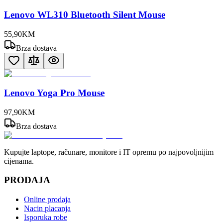
Lenovo WL310 Bluetooth Silent Mouse
55
,
90
KM
Brza dostava
Lenovo Yoga Pro Mouse
97
,
90
KM
Brza dostava
Kupujte laptope, računare, monitore i IT opremu po najpovoljnijim
cijenama.
PRODAJA
Online prodaja
Nacin placanja
Isporuka robe