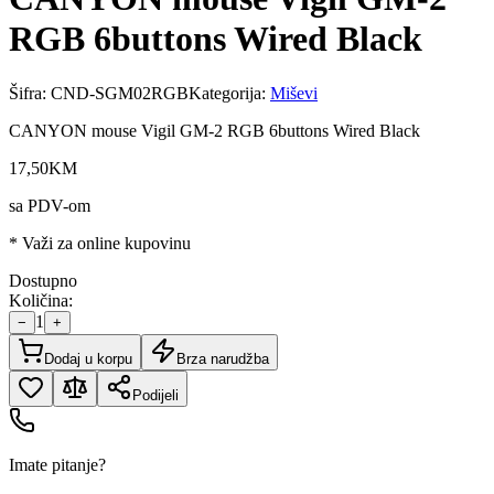
RGB 6buttons Wired Black
Šifra:
CND-SGM02RGB
Kategorija:
Miševi
CANYON mouse Vigil GM-2 RGB 6buttons Wired Black
17
,
50
KM
sa PDV-om
* Važi za online kupovinu
Dostupno
Količina:
1
−
+
Dodaj u korpu
Brza narudžba
Podijeli
Imate pitanje?