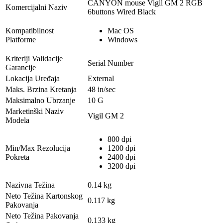
CANYON mouse Vigil GM 2 RGB
Komercijalni Naziv
6buttons Wired Black
Kompatibilnost
Mac OS
Platforme
Windows
Kriteriji Validacije
Serial Number
Garancije
Lokacija Uređaja
External
Maks. Brzina Kretanja
48 in/sec
Maksimalno Ubrzanje
10 G
Marketinški Naziv
Vigil GM 2
Modela
800 dpi
Min/Max Rezolucija
1200 dpi
Pokreta
2400 dpi
3200 dpi
Nazivna Težina
0.14 kg
Neto Težina Kartonskog
0.117 kg
Pakovanja
Neto Težina Pakovanja
0.133 kg