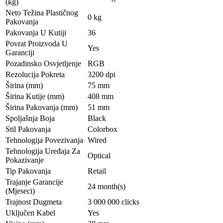
(kg)
Neto Težina Plastičnog
0 kg
Pakovanja
Pakovanja U Kutiji
36
Povrat Proizvoda U
Yes
Garanciji
Pozadinsko Osvjetljenje
RGB
Rezolucija Pokreta
3200 dpi
Širina (mm)
75 mm
Širina Kutije (mm)
408 mm
Širina Pakovanja (mm)
51 mm
Spoljašnja Boja
Black
Stil Pakovanja
Colorbox
Tehnologija Povezivanja
Wired
Tehnologija Uređaja Za
Optical
Pokazivanje
Tip Pakovanja
Retail
Trajanje Garancije
24 month(s)
(Mjeseci)
Trajnost Dugmeta
3 000 000 clicks
Uključen Kabel
Yes