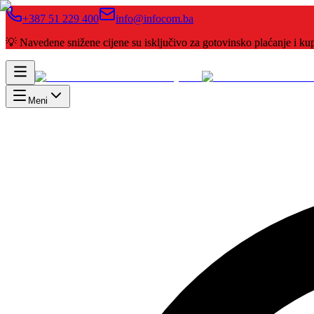
+387 51 229 400
info@infocom.ba
💡 Navedene snižene cijene su isključivo za gotovinsko plaćanje i 
Meni