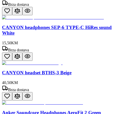
Brza dostava
CANYON headphones SEP-6 TYPE-C HiRes sound
White
15
,
50
KM
Brza dostava
CANYON headset BTHS-3 Beige
40
,
50
KM
Brza dostava
Anker Soundcore Headphones AeroFit 2 Green