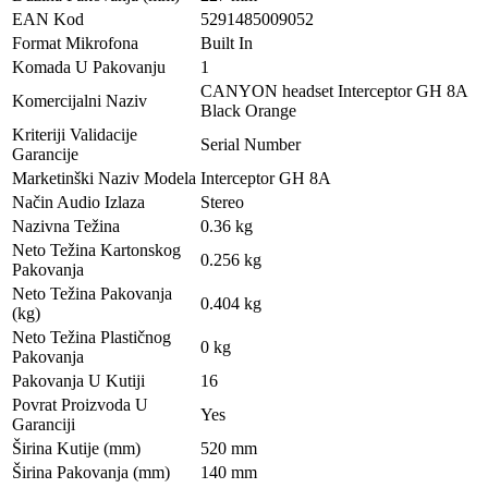
EAN Kod
5291485009052
Format Mikrofona
Built In
Komada U Pakovanju
1
CANYON headset Interceptor GH 8A
Komercijalni Naziv
Black Orange
Kriteriji Validacije
Serial Number
Garancije
Marketinški Naziv Modela
Interceptor GH 8A
Način Audio Izlaza
Stereo
Nazivna Težina
0.36 kg
Neto Težina Kartonskog
0.256 kg
Pakovanja
Neto Težina Pakovanja
0.404 kg
(kg)
Neto Težina Plastičnog
0 kg
Pakovanja
Pakovanja U Kutiji
16
Povrat Proizvoda U
Yes
Garanciji
Širina Kutije (mm)
520 mm
Širina Pakovanja (mm)
140 mm