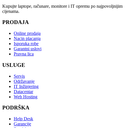
Kupujte laptope, računare, monitore i IT opremu po najpovoljnijim
cijenama.
PRODAJA
Online prodaja
Nacin placanja
Isporuka robe
Garantni uslovi
Pravna lica
USLUGE
Servis
Održavanje
IT Inžinjering
Datacentar
Web Hosting
PODRŠKA
Help Desk
Garancije