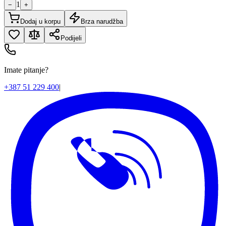
1
−
+
Dodaj u korpu
Brza narudžba
Podijeli
Imate pitanje?
+387 51 229 400
|