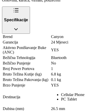
Gotovina, kartica, virman, pouzećem
Specifikacije
Brend
Canyon
Garancija
24 Mjeseci
Aktivno Poništavanje Buke
YES
(ANC)
Bežična Tehnologija
Bluetooth
Bežično Punjenje
No
Broj Power Portova
1
Bruto Težina Kutije (kg)
6.8 kg
Bruto Težina Pakovanja (kg)
0.1 kg
Brzo Punjenje
YES
Cellular Phone
Destinacija
PC Tablet
Dubina (mm)
26.5 mm