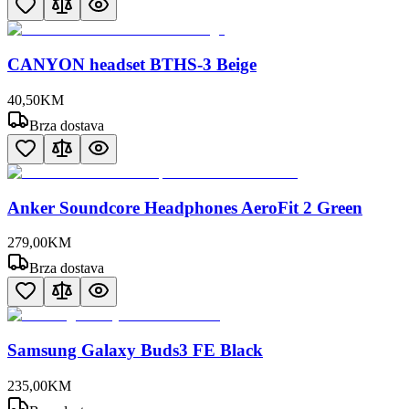
CANYON headset BTHS-3 Beige
40
,
50
KM
Brza dostava
Anker Soundcore Headphones AeroFit 2 Green
279
,
00
KM
Brza dostava
Samsung Galaxy Buds3 FE Black
235
,
00
KM