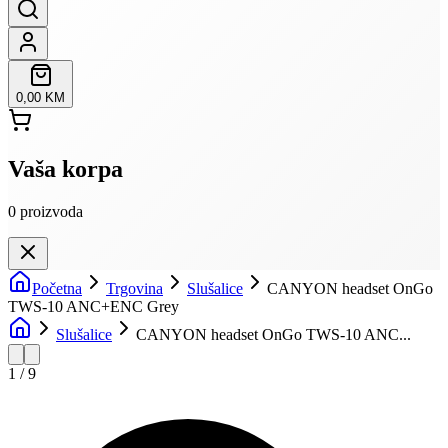
0,00 KM
Vaša korpa
0
proizvoda
Početna
Trgovina
Slušalice
CANYON headset OnGo
TWS-10 ANC+ENC Grey
Slušalice
CANYON headset OnGo TWS-10 ANC...
1
/
9