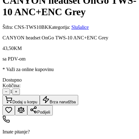
CANYON headset OnGo TWS-
10 ANC+ENC Grey
Šifra:
CNS-TWS10BK
Kategorija:
Slušalice
CANYON headset OnGo TWS-10 ANC+ENC Grey
43
,
50
KM
sa PDV-om
* Važi za online kupovinu
Dostupno
Količina:
1
−
+
Dodaj u korpu
Brza narudžba
Podijeli
Imate pitanje?