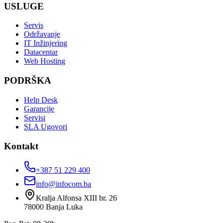
USLUGE
Servis
Održavanje
IT Inžinjering
Datacentar
Web Hosting
PODRŠKA
Help Desk
Garancije
Servisi
SLA Ugovori
Kontakt
+387 51 229 400
info@infocom.ba
Kralja Alfonsa XIII br. 26
78000
Banja Luka