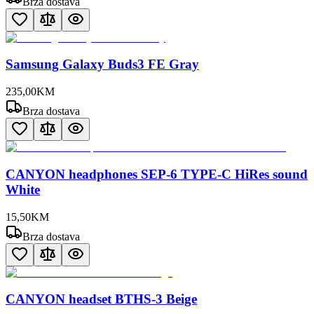
Brza dostava
Samsung Galaxy Buds3 FE Gray
235
,
00
KM
Brza dostava
CANYON headphones SEP-6 TYPE-C HiRes sound
White
15
,
50
KM
Brza dostava
CANYON headset BTHS-3 Beige