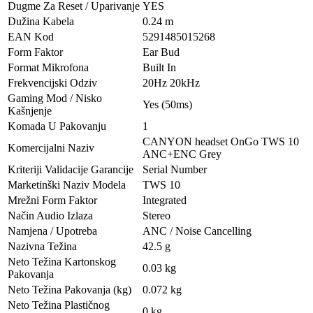
Dugme Za Reset / Uparivanje
YES
Dužina Kabela
0.24 m
EAN Kod
5291485015268
Form Faktor
Ear Bud
Format Mikrofona
Built In
Frekvencijski Odziv
20Hz 20kHz
Gaming Mod / Nisko
Yes (50ms)
Kašnjenje
Komada U Pakovanju
1
CANYON headset OnGo TWS 10
Komercijalni Naziv
ANC+ENC Grey
Kriteriji Validacije Garancije
Serial Number
Marketinški Naziv Modela
TWS 10
Mrežni Form Faktor
Integrated
Način Audio Izlaza
Stereo
Namjena / Upotreba
ANC / Noise Cancelling
Nazivna Težina
42.5 g
Neto Težina Kartonskog
0.03 kg
Pakovanja
Neto Težina Pakovanja (kg)
0.072 kg
Neto Težina Plastičnog
0 kg