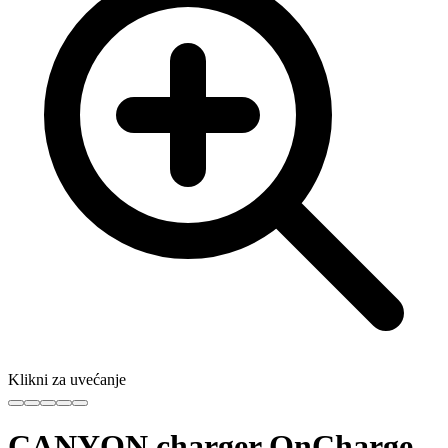
Klikni za uvećanje
CANYON charger OnCharge