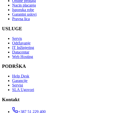
Online prodaja
Nacin placanja
Isporuka robe
Garantni uslovi
Pravna lica
USLUGE
Servis
Održavanje
IT Inžinjering
Datacentar
Web Hosting
PODRŠKA
Help Desk
Garancije
Servisi
SLA Ugovori
Kontakt
+387 51 229 400