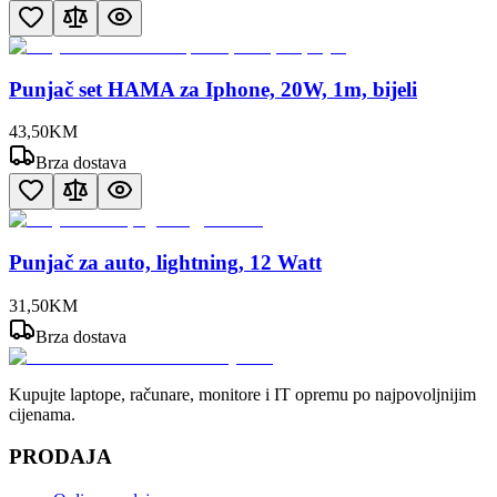
Punjač set HAMA za Iphone, 20W, 1m, bijeli
43
,
50
KM
Brza dostava
Punjač za auto, lightning, 12 Watt
31
,
50
KM
Brza dostava
Kupujte laptope, računare, monitore i IT opremu po najpovoljnijim
cijenama.
PRODAJA