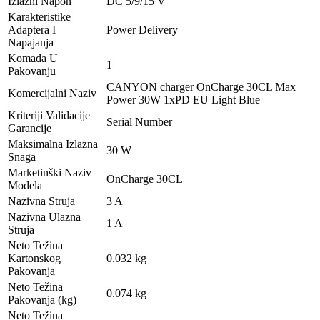
Izlazni Napon
DC 5/9/15 V
Karakteristike
Adaptera I
Power Delivery
Napajanja
Komada U
1
Pakovanju
CANYON charger OnCharge 30CL Max
Komercijalni Naziv
Power 30W 1xPD EU Light Blue
Kriteriji Validacije
Serial Number
Garancije
Maksimalna Izlazna
30 W
Snaga
Marketinški Naziv
OnCharge 30CL
Modela
Nazivna Struja
3 A
Nazivna Ulazna
1 A
Struja
Neto Težina
Kartonskog
0.032 kg
Pakovanja
Neto Težina
0.074 kg
Pakovanja (kg)
Neto Težina