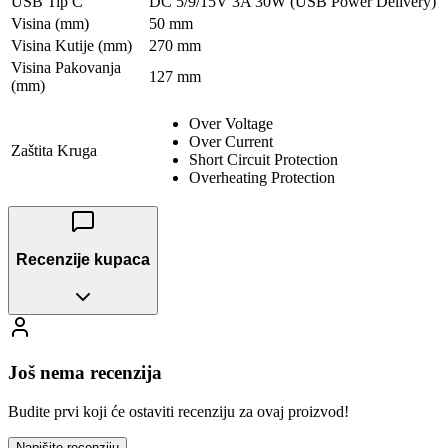
USB Tip C
DC 5/9/15V 3A 30W (USB Power Delivery)
Visina (mm)
50 mm
Visina Kutije (mm)
270 mm
Visina Pakovanja
127 mm
(mm)
Over Voltage
Over Current
Zaštita Kruga
Short Circuit Protection
Overheating Protection
Recenzije kupaca
Još nema recenzija
Budite prvi koji će ostaviti recenziju za ovaj proizvod!
Napišite recenziju