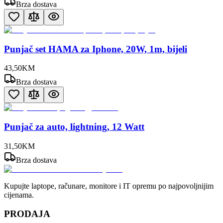
Brza dostava
Punjač set HAMA za Iphone, 20W, 1m, bijeli
43
,
50
KM
Brza dostava
Punjač za auto, lightning, 12 Watt
31
,
50
KM
Brza dostava
Kupujte laptope, računare, monitore i IT opremu po najpovoljnijim
cijenama.
PRODAJA