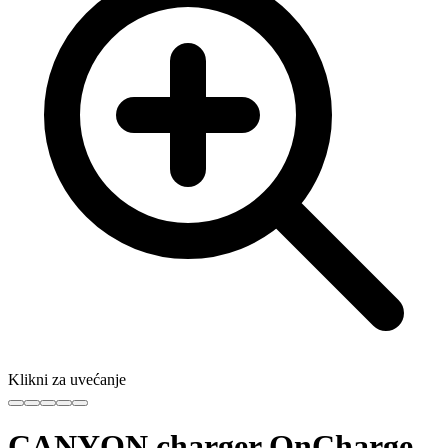
Klikni za uvećanje
CANYON charger OnCharge