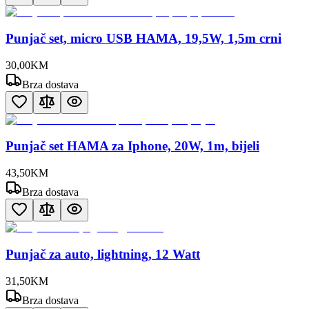
Punjač set, micro USB HAMA, 19,5W, 1,5m crni
30
,
00
KM
Brza dostava
Punjač set HAMA za Iphone, 20W, 1m, bijeli
43
,
50
KM
Brza dostava
Punjač za auto, lightning, 12 Watt
31
,
50
KM
Brza dostava