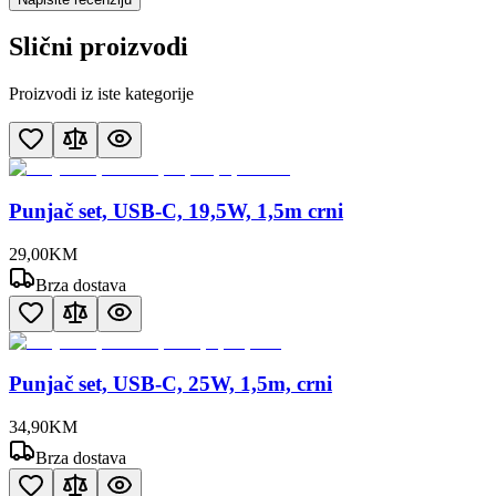
Slični proizvodi
Proizvodi iz iste kategorije
Punjač set, USB-C, 19,5W, 1,5m crni
29
,
00
KM
Brza dostava
Punjač set, USB-C, 25W, 1,5m, crni
34
,
90
KM
Brza dostava