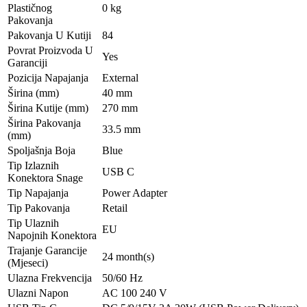
Plastičnog
0 kg
Pakovanja
Pakovanja U Kutiji
84
Povrat Proizvoda U
Yes
Garanciji
Pozicija Napajanja
External
Širina (mm)
40 mm
Širina Kutije (mm)
270 mm
Širina Pakovanja
33.5 mm
(mm)
Spoljašnja Boja
Blue
Tip Izlaznih
USB C
Konektora Snage
Tip Napajanja
Power Adapter
Tip Pakovanja
Retail
Tip Ulaznih
EU
Napojnih Konektora
Trajanje Garancije
24 month(s)
(Mjeseci)
Ulazna Frekvencija
50/60 Hz
Ulazni Napon
AC 100 240 V