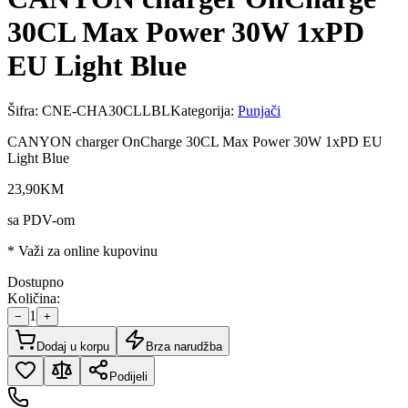
30CL Max Power 30W 1xPD
EU Light Blue
Šifra:
CNE-CHA30CLLBL
Kategorija:
Punjači
CANYON charger OnCharge 30CL Max Power 30W 1xPD EU
Light Blue
23
,
90
KM
sa PDV-om
* Važi za online kupovinu
Dostupno
Količina:
1
−
+
Dodaj u korpu
Brza narudžba
Podijeli