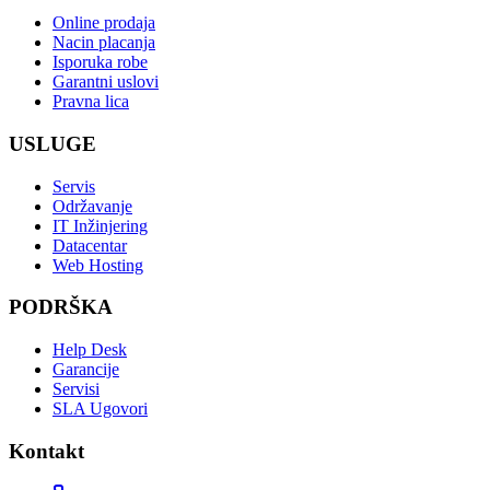
Online prodaja
Nacin placanja
Isporuka robe
Garantni uslovi
Pravna lica
USLUGE
Servis
Održavanje
IT Inžinjering
Datacentar
Web Hosting
PODRŠKA
Help Desk
Garancije
Servisi
SLA Ugovori
Kontakt