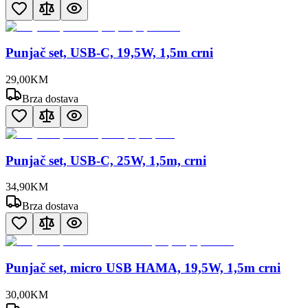
Punjač set, USB-C, 19,5W, 1,5m crni
29
,
00
KM
Brza dostava
Punjač set, USB-C, 25W, 1,5m, crni
34
,
90
KM
Brza dostava
Punjač set, micro USB HAMA, 19,5W, 1,5m crni
30
,
00
KM