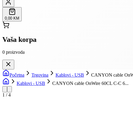
0,00 KM
Vaša korpa
0
proizvoda
Početna
Trgovina
Kablovi - USB
CANYON cable OnWi
Kablovi - USB
CANYON cable OnWire 60CL C-C 6...
1
/
4