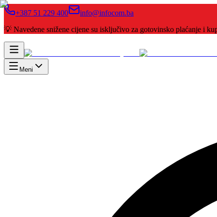
+387 51 229 400
info@infocom.ba
💡 Navedene snižene cijene su isključivo za gotovinsko plaćanje i 
Meni