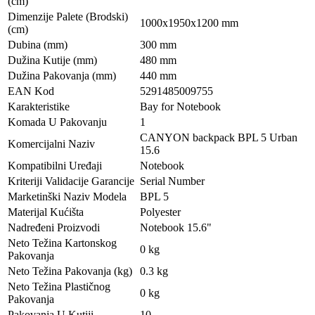
(cm)
Dimenzije Palete (Brodski)
1000x1950x1200 mm
(cm)
Dubina (mm)
300 mm
Dužina Kutije (mm)
480 mm
Dužina Pakovanja (mm)
440 mm
EAN Kod
5291485009755
Karakteristike
Bay for Notebook
Komada U Pakovanju
1
CANYON backpack BPL 5 Urban
Komercijalni Naziv
15.6
Kompatibilni Uređaji
Notebook
Kriteriji Validacije Garancije
Serial Number
Marketinški Naziv Modela
BPL 5
Materijal Kućišta
Polyester
Nadređeni Proizvodi
Notebook 15.6"
Neto Težina Kartonskog
0 kg
Pakovanja
Neto Težina Pakovanja (kg)
0.3 kg
Neto Težina Plastičnog
0 kg
Pakovanja
Pakovanja U Kutiji
10