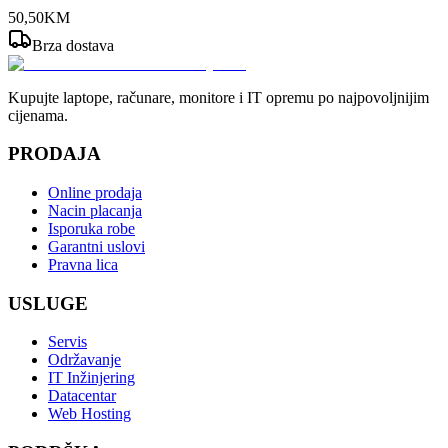
50
,
50
KM
Brza dostava
Kupujte laptope, računare, monitore i IT opremu po najpovoljnijim
cijenama.
PRODAJA
Online prodaja
Nacin placanja
Isporuka robe
Garantni uslovi
Pravna lica
USLUGE
Servis
Održavanje
IT Inžinjering
Datacentar
Web Hosting