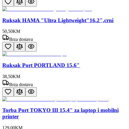
Ruksak HAMA "Ultra Lightweight"16.2",crni
50
,
50
KM
Brza dostava
Ruksak Port PORTLAND 15,6"
38
,
50
KM
Brza dostava
Torba Port TOKYO III 15,4" za laptop i mobilni
printer
129
,
00
KM