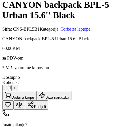
CANYON backpack BPL-5
Urban 15.6'' Black
Šifra:
CNS-BPL5B1
Kategorija:
Torbe za laptope
CANYON backpack BPL-5 Urban 15.6” Black
60
,
00
KM
sa PDV-om
* Važi za online kupovinu
Dostupno
Količina:
1
−
+
Dodaj u korpu
Brza narudžba
Podijeli
Imate pitanje?