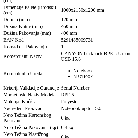
(cm)
Dimenzije Palete (Brodski)
1000x2150x1200 mm
(cm)
Dubina (mm)
120 mm
Dužina Kutije (mm)
460 mm
Dužina Pakovanja (mm)
400 mm
EAN Kod
5291485009731
Komada U Pakovanju
1
CANYON backpack BPE 5 Urban
Komercijalni Naziv
USB 15.6
Notebook
Kompatibilni Uređaji
MacBook
Kriteriji Validacije Garancije
Serial Number
Marketinški Naziv Modela
BPE 5
Materijal Kućišta
Polyester
Nadređeni Proizvodi
Notebook up to 15.6"
Neto Težina Kartonskog
0 kg
Pakovanja
Neto Težina Pakovanja (kg)
0.3 kg
Neto Težina Plastičnog
0 kg