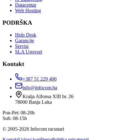
Datacentar
Web Hosting
PODRŠKA
Help Desk
Garancije
Servisi
SLA Ugovori
Kontakt
+387 51 229 400
info@infocom.ba
Kralja Alfonsa XIII br. 26
78000
Banja Luka
Pon-Pet: 08-20h
Sub: 08-15h
©
2005
-
2026
Infocom racunari
Kontakt
Uslovi korištenja
Politika privatnosti