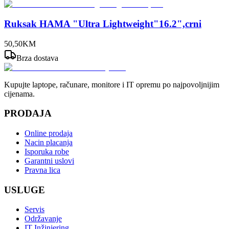
Ruksak HAMA "Ultra Lightweight"16.2",crni
50
,
50
KM
Brza dostava
Kupujte laptope, računare, monitore i IT opremu po najpovoljnijim
cijenama.
PRODAJA
Online prodaja
Nacin placanja
Isporuka robe
Garantni uslovi
Pravna lica
USLUGE
Servis
Održavanje
IT Inžinjering