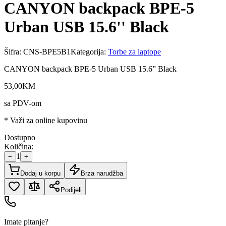
CANYON backpack BPE-5
Urban USB 15.6'' Black
Šifra:
CNS-BPE5B1
Kategorija:
Torbe za laptope
CANYON backpack BPE-5 Urban USB 15.6” Black
53
,
00
KM
sa PDV-om
* Važi za online kupovinu
Dostupno
Količina:
1
−
+
Dodaj u korpu
Brza narudžba
Podijeli
Imate pitanje?