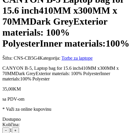
15.6 inch410MM x300MM x
70MMDark GreyExterior
materials: 100%
PolyesterInner materials:100%
Šifra:
CNS-CB5G4
Kategorija:
Torbe za laptope
CANYON B-5, Laptop bag for 15.6 inch410MM x300MM x
70MMDark GreyExterior materials: 100% PolyesterInner
materials:100% Polyester
35
,
00
KM
sa PDV-om
* Važi za online kupovinu
Dostupno
Količina:
1
−
+