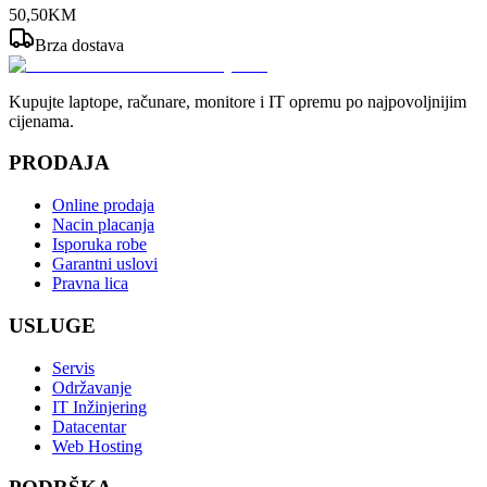
50
,
50
KM
Brza dostava
Kupujte laptope, računare, monitore i IT opremu po najpovoljnijim
cijenama.
PRODAJA
Online prodaja
Nacin placanja
Isporuka robe
Garantni uslovi
Pravna lica
USLUGE
Servis
Održavanje
IT Inžinjering
Datacentar
Web Hosting