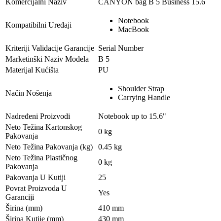
Komercijalni Naziv
CANYON bag B 5 Business 15.6
Notebook
Kompatibilni Uređaji
MacBook
Kriteriji Validacije Garancije
Serial Number
Marketinški Naziv Modela
B 5
Materijal Kućišta
PU
Shoulder Strap
Način Nošenja
Carrying Handle
Nadređeni Proizvodi
Notebook up to 15.6"
Neto Težina Kartonskog
0 kg
Pakovanja
Neto Težina Pakovanja (kg)
0.45 kg
Neto Težina Plastičnog
0 kg
Pakovanja
Pakovanja U Kutiji
25
Povrat Proizvoda U
Yes
Garanciji
Širina (mm)
410 mm
Širina Kutije (mm)
430 mm