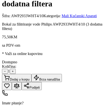
dodatna filtera
Šifra:
AWP2933WHT4/10
Kategorija:
Mali Kućanski Aparati
Bokal za filitriranje vode Philips AWP2933WHT4/10 (3 dodatna
filtera)
75
,
50
KM
sa PDV-om
* Važi za online kupovinu
Dostupno
Količina:
1
−
+
Dodaj u korpu
Brza narudžba
Podijeli
Imate pitanje?