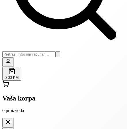
0,00 KM
Vaša korpa
0
proizvoda