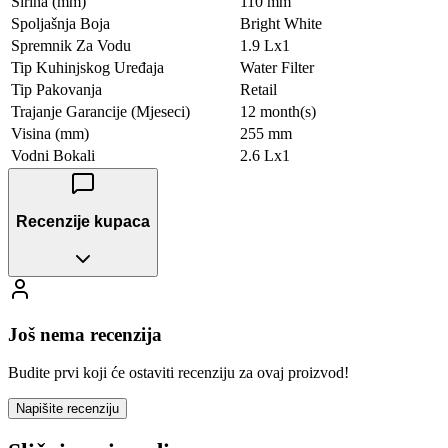
Širina (mm)
110 mm
Spoljašnja Boja
Bright White
Spremnik Za Vodu
1.9 Lx1
Tip Kuhinjskog Uređaja
Water Filter
Tip Pakovanja
Retail
Trajanje Garancije (Mjeseci)
12 month(s)
Visina (mm)
255 mm
Vodni Bokali
2.6 Lx1
Recenzije kupaca
Još nema recenzija
Budite prvi koji će ostaviti recenziju za ovaj proizvod!
Napišite recenziju