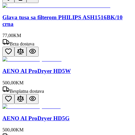
Glava tusa sa filterom PHILIPS ASH1516BK/10
crna
77
,
00
KM
Brza dostava
AENO AI ProDryer HD5W
500
,
00
KM
Besplatna dostava
AENO AI ProDryer HD5G
500
,
00
KM