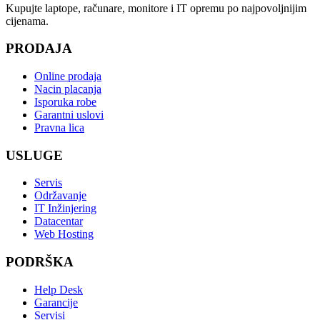
Kupujte laptope, računare, monitore i IT opremu po najpovoljnijim
cijenama.
PRODAJA
Online prodaja
Nacin placanja
Isporuka robe
Garantni uslovi
Pravna lica
USLUGE
Servis
Održavanje
IT Inžinjering
Datacentar
Web Hosting
PODRŠKA
Help Desk
Garancije
Servisi