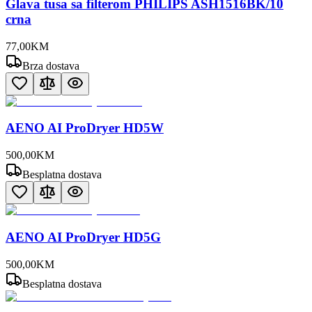
Glava tusa sa filterom PHILIPS ASH1516BK/10
crna
77
,
00
KM
Brza dostava
AENO AI ProDryer HD5W
500
,
00
KM
Besplatna dostava
AENO AI ProDryer HD5G
500
,
00
KM
Besplatna dostava