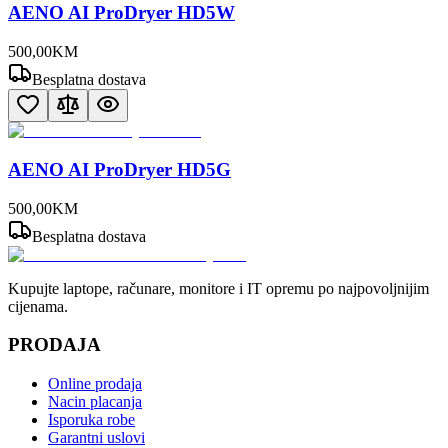
AENO AI ProDryer HD5W
500
,
00
KM
Besplatna dostava
AENO AI ProDryer HD5G
500
,
00
KM
Besplatna dostava
Kupujte laptope, računare, monitore i IT opremu po najpovoljnijim
cijenama.
PRODAJA
Online prodaja
Nacin placanja
Isporuka robe
Garantni uslovi