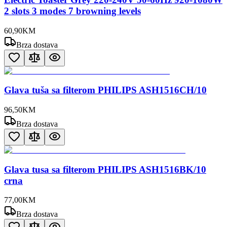
2 slots 3 modes 7 browning levels
60
,
90
KM
Brza dostava
Glava tuša sa filterom PHILIPS ASH1516CH/10
96
,
50
KM
Brza dostava
Glava tusa sa filterom PHILIPS ASH1516BK/10
crna
77
,
00
KM
Brza dostava