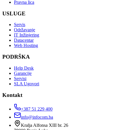
Pravna lica
USLUGE
Servis
Održavanje
IT Inžinjering
Datacentar
Web Hosting
PODRŠKA
Help Desk
Garancije
Servisi
SLA Ugovori
Kontakt
+387 51 229 400
info@infocom.ba
Kralja Alfonsa XIII br. 26