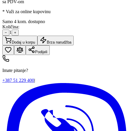
sa PDV-om
* Važi za online kupovinu
Samo 4 kom. dostupno
Količina:
1
−
+
Dodaj u korpu
Brza narudžba
Podijeli
Imate pitanje?
+387 51 229 400
|