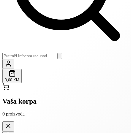
0,00 KM
Vaša korpa
0
proizvoda