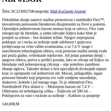
Šifra:
0C22300276
Kategorija:
Mali Kućanski Aparati
Fleksibilan dizajn susrece snažnu prenosivost s nutribullet Flex™,
inovativnim prenosnim blenderom dizajniranim za život u pokretu.
Opremljen jedinstvenom bazom motora koja se odvrce, Flex vam
omogucuje da blendate, a zatim odvojite šoljicu kako biste je
ponijeli sa sobom – bez dodatne težine. Njegov nepropusni
poklopac za i rucka za nošenje nude udobnost i sprjecava
prolijevanja na svim vašim avanturama, a sa 7,4 V snage i
usavršenom tehnologijom oštrica, ovaj prenosni snažni uredaj svaki
put pruža glatke, svilenkaste mješavine. Još jedan pametan detalj –
njegova oštrica, periva u perilici posuda, lako se odvaja od šoljice za
blendanje radi jednostavnog cišcenja – nije potrebno zamršeno
ribanje uglova. Takoder dolazi u šest upecatljivih dvobojnih nijansi
koje ce upotpuniti vaš jedinstveni stil. Mocan, prilagodljiv, lagan
prenosni blender koji priprema sve vaše omiljene smoothieje,
shakeove, koktele i još mnogo toga. To je ultimativni Flex.
Nutribullet® Flex dolazi s: – Motornom bazom od 7,4 V –
Oštricama od nehrdajuceg celika – Šoljicom od 590 ml –
Poklopcem za vani s ruckom za nošenje – Kablom za punjenje
140
,
00
KM