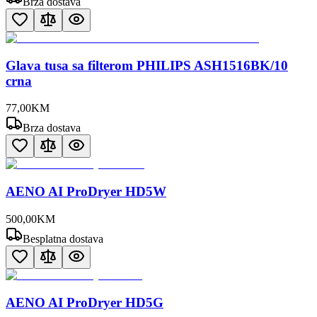
Brza dostava
Glava tusa sa filterom PHILIPS ASH1516BK/10
crna
77
,
00
KM
Brza dostava
AENO AI ProDryer HD5W
500
,
00
KM
Besplatna dostava
AENO AI ProDryer HD5G