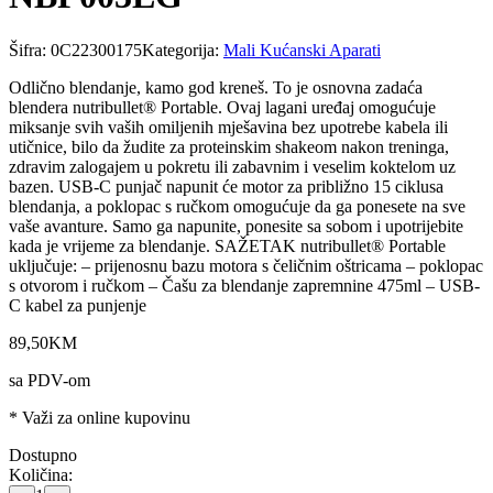
Šifra:
0C22300175
Kategorija:
Mali Kućanski Aparati
Odlično blendanje, kamo god kreneš. To je osnovna zadaća
blendera nutribullet® Portable. Ovaj lagani uređaj omogućuje
miksanje svih vaših omiljenih mješavina bez upotrebe kabela ili
utičnice, bilo da žudite za proteinskim shakeom nakon treninga,
zdravim zalogajem u pokretu ili zabavnim i veselim koktelom uz
bazen. USB-C punjač napunit će motor za približno 15 ciklusa
blendanja, a poklopac s ručkom omogućuje da ga ponesete na sve
vaše avanture. Samo ga napunite, ponesite sa sobom i upotrijebite
kada je vrijeme za blendanje. SAŽETAK nutribullet® Portable
uključuje: – prijenosnu bazu motora s čeličnim oštricama – poklopac
s otvorom i ručkom – Čašu za blendanje zapremnine 475ml – USB-
C kabel za punjenje
89
,
50
KM
sa PDV-om
* Važi za online kupovinu
Dostupno
Količina: