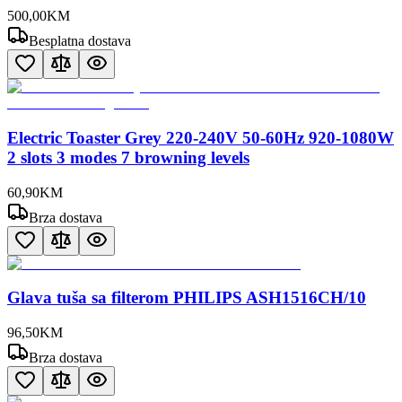
500
,
00
KM
Besplatna dostava
Electric Toaster Grey 220-240V 50-60Hz 920-1080W
2 slots 3 modes 7 browning levels
60
,
90
KM
Brza dostava
Glava tuša sa filterom PHILIPS ASH1516CH/10
96
,
50
KM
Brza dostava