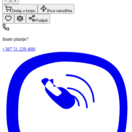
1
−
+
Dodaj u korpu
Brza narudžba
Podijeli
Imate pitanje?
+387 51 229 400
|