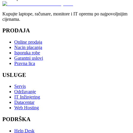
Kupujte laptope, računare, monitore i IT opremu po najpovoljnijim
cijenama.
PRODAJA
Online prodaja
Nacin placanja
Isporuka robe
Garantni uslovi
Pravna lica
USLUGE
Servis
Održavanje
IT Inžinjering
Datacentar
Web Hosting
PODRŠKA
Help Desk