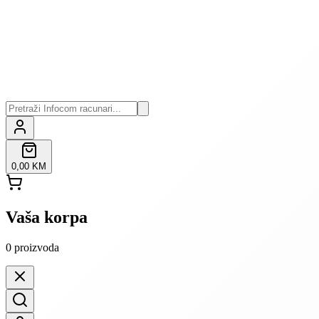
0,00 KM
Vaša korpa
0
proizvoda