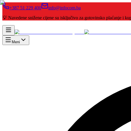
+387 51 229 400
info@infocom.ba
💡 Navedene snižene cijene su isključivo za gotovinsko plaćanje i 
Meni