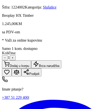
Šifra:
1224002
Kategorija:
Slušalice
Beoplay HX Timber
1.245
,
00
KM
sa PDV-om
* Važi za online kupovinu
Samo 1 kom. dostupno
Količina:
1
−
+
Dodaj u korpu
Brza narudžba
Podijeli
Imate pitanje?
+387 51 229 400
|