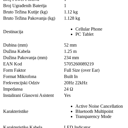
Broj Ugrađenih Baterija
1
Bruto Težina Kutije (kg)
1.12 kg
Bruto Težina Pakovanja (kg)
1.128 kg
Cellular Phone
Destinacija
PC Tablet
Dubina (mm)
52 mm
Dužina Kabela
1.25 m
Dužina Pakovanja (mm)
234 mm
EAN Kod
5705260089219
Form Faktor
Full Size (over Ear)
Format Mikrofona
Built In
Frekvencijski Odziv
20Hz 22kHz
Impedansa
24 Ω
Instalirani Glasovni Asistent
Yes
Active Noise Cancellation
Karakteristike
Bluetooth Multipoint
Transparency Mode
Karakteristike Kabela
LED Indicator