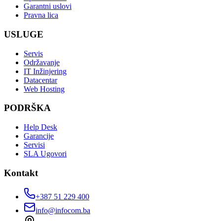
Garantni uslovi
Pravna lica
USLUGE
Servis
Održavanje
IT Inžinjering
Datacentar
Web Hosting
PODRŠKA
Help Desk
Garancije
Servisi
SLA Ugovori
Kontakt
+387 51 229 400
info@infocom.ba