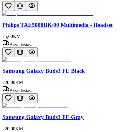
Philips TAE5008BK/00 Multimedia - Headset
25
,
00
KM
Brza dostava
Samsung Galaxy Buds3 FE Black
220
,
00
KM
Brza dostava
Samsung Galaxy Buds3 FE Gray
220
,
00
KM