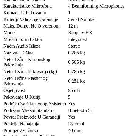
Karakteristike Mikrofona
4 Beamforming Microphones
Komada U Pakovanju
1
Kriteriji Validacije Garancije
Serial Number
Maks. Domet Na Otvorenom
12 m
Model
Beoplay HX
Mrežni Form Faktor
Integrated
Način Audio Izlaza
Stereo
Nazivna Težina
0.285 kg
Neto Težina Kartonskog
0.585 kg
Pakovanja
Neto Težina Pakovanja (kg)
0.285 kg
Neto Težina Plastičnog
0.251 kg
Pakovanja
Osjetljivost
95 dB
Pakovanja U Kutiji
5
Podrška Za Glasovnog Asistenta
Yes
Podržani Mrežni Standardi
Bluetooth 5.1
Povrat Proizvoda U Garanciji
Yes
Pozicija Napajanja
External
Promjer Zvučnika
40 mm