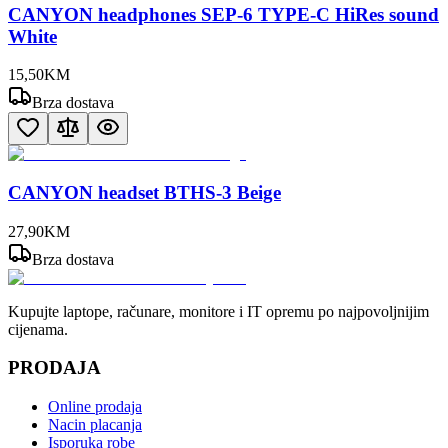
CANYON headphones SEP-6 TYPE-C HiRes sound
White
15
,
50
KM
Brza dostava
CANYON headset BTHS-3 Beige
27
,
90
KM
Brza dostava
Kupujte laptope, računare, monitore i IT opremu po najpovoljnijim
cijenama.
PRODAJA
Online prodaja
Nacin placanja
Isporuka robe