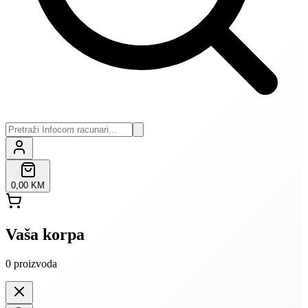
0,00 KM
Vaša korpa
0
proizvoda