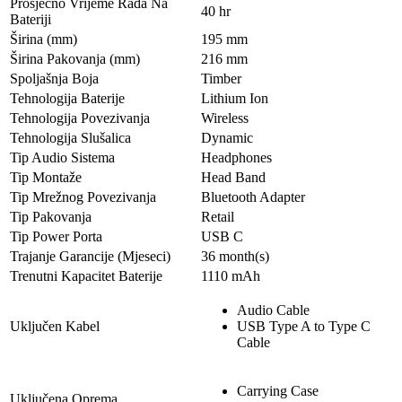
Prosječno Vrijeme Rada Na
40 hr
Bateriji
Širina (mm)
195 mm
Širina Pakovanja (mm)
216 mm
Spoljašnja Boja
Timber
Tehnologija Baterije
Lithium Ion
Tehnologija Povezivanja
Wireless
Tehnologija Slušalica
Dynamic
Tip Audio Sistema
Headphones
Tip Montaže
Head Band
Tip Mrežnog Povezivanja
Bluetooth Adapter
Tip Pakovanja
Retail
Tip Power Porta
USB C
Trajanje Garancije (Mjeseci)
36 month(s)
Trenutni Kapacitet Baterije
1110 mAh
Audio Cable
Uključen Kabel
USB Type A to Type C
Cable
Carrying Case
Uključena Oprema