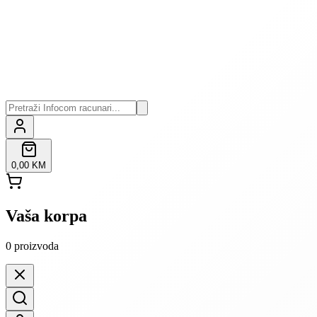
0,00 KM
Vaša korpa
0
proizvoda