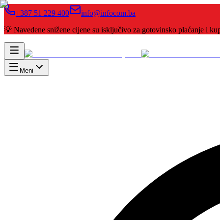
+387 51 229 400
info@infocom.ba
💡 Navedene snižene cijene su isključivo za gotovinsko plaćanje i 
Meni