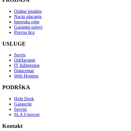
Online prodaja
Nacin placanja
Isporuka robe
Garantni uslovi
Pravna lica
USLUGE
Servis
Održavanje
IT Inžinjering
Datacentar
Web Hosting
PODRŠKA
Help Desk
Garancije
Servisi
SLA Ugovori
Kontakt