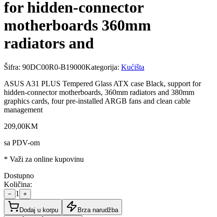
for hidden-connector
motherboards 360mm
radiators and
Šifra:
90DC00R0-B19000
Kategorija:
Kućišta
ASUS A31 PLUS Tempered Glass ATX case Black, support for
hidden-connector motherboards, 360mm radiators and 380mm
graphics cards, four pre-installed ARGB fans and clean cable
management
209
,
00
KM
sa PDV-om
* Važi za online kupovinu
Dostupno
Količina:
1
−
+
Dodaj u korpu
Brza narudžba