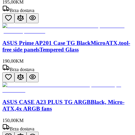
195
,
00
KM
Brza dostava
ASUS Prime AP201 Case TG BlackMicroATX,tool-
free side panelsTempered Glass
190
,
00
KM
Brza dostava
ASUS CASE A23 PLUS TG ARGBBlack, Micro-
ATX,4x ARGB fans
150
,
00
KM
Brza dostava