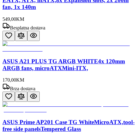
EATX, ATX, mATX,8x Expansion slots, 2x 200m
fan, 1x 140m
549
,
00
KM
Besplatna dostava
ASUS A21 PLUS TG ARGB WHITE4x 120mm
ARGB fans, microATXMini-ITX,
170
,
00
KM
Brza dostava
ASUS Prime AP201 Case TG WhiteMicroATX,tool-
free side panelsTempered Glass