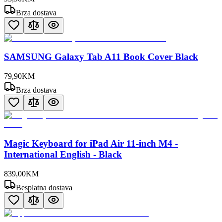
Brza dostava
SAMSUNG Galaxy Tab A11 Book Cover Black
79
,
90
KM
Brza dostava
Magic Keyboard for iPad Air 11-inch M4 -
International English - Black
839
,
00
KM
Besplatna dostava