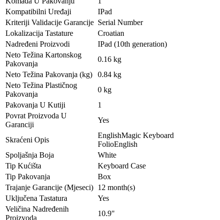
Komada U Pakovanju
1
Kompatibilni Uređaji
IPad
Kriteriji Validacije Garancije
Serial Number
Lokalizacija Tastature
Croatian
Nadređeni Proizvodi
IPad (10th generation)
Neto Težina Kartonskog
0.16 kg
Pakovanja
Neto Težina Pakovanja (kg)
0.84 kg
Neto Težina Plastičnog
0 kg
Pakovanja
Pakovanja U Kutiji
1
Povrat Proizvoda U
Yes
Garanciji
EnglishMagic Keyboard
Skraćeni Opis
FolioEnglish
Spoljašnja Boja
White
Tip Kućišta
Keyboard Case
Tip Pakovanja
Box
Trajanje Garancije (Mjeseci)
12 month(s)
Uključena Tastatura
Yes
Veličina Nadređenih
10.9"
Proizvoda