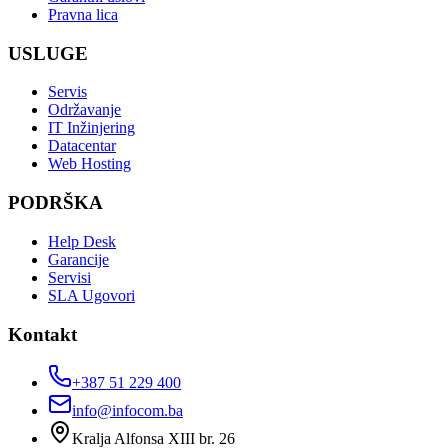
Pravna lica
USLUGE
Servis
Održavanje
IT Inžinjering
Datacentar
Web Hosting
PODRŠKA
Help Desk
Garancije
Servisi
SLA Ugovori
Kontakt
+387 51 229 400
info@infocom.ba
Kralja Alfonsa XIII br. 26