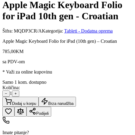
Apple Magic Keyboard Folio
for iPad 10th gen - Croatian
Šifra:
MQDP3CR/A
Kategorija:
Tableti - Dodatna oprema
Apple Magic Keyboard Folio for iPad (10th gen) – Croatian
785
,
00
KM
sa PDV-om
* Važi za online kupovinu
Samo 1 kom. dostupno
Količina:
1
−
+
Dodaj u korpu
Brza narudžba
Podijeli
Imate pitanje?