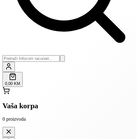
0,00 KM
Vaša korpa
0
proizvoda