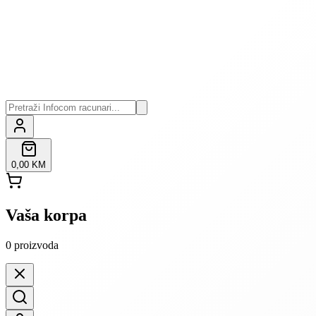
0,00 KM
Vaša korpa
0
proizvoda