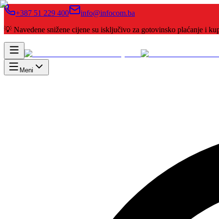
+387 51 229 400
info@infocom.ba
💡 Navedene snižene cijene su isključivo za gotovinsko plaćanje i 
Meni