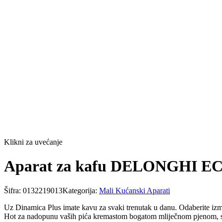
Klikni za uvećanje
Aparat za kafu DELONGHI E
Šifra:
0132219013
Kategorija:
Mali Kućanski Aparati
Uz Dinamica Plus imate kavu za svaki trenutak u danu. Odaberite iz
Hot za nadopunu vaših pića kremastom bogatom mliječnom pjenom, s