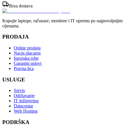
Brza dostava
Kupujte laptope, računare, monitore i IT opremu po najpovoljnijim
cijenama.
PRODAJA
Online prodaja
Nacin placanja
Isporuka robe
Garantni uslovi
Pravna lica
USLUGE
Servis
Održavanje
IT Inžinjering
Datacentar
Web Hosting
PODRŠKA