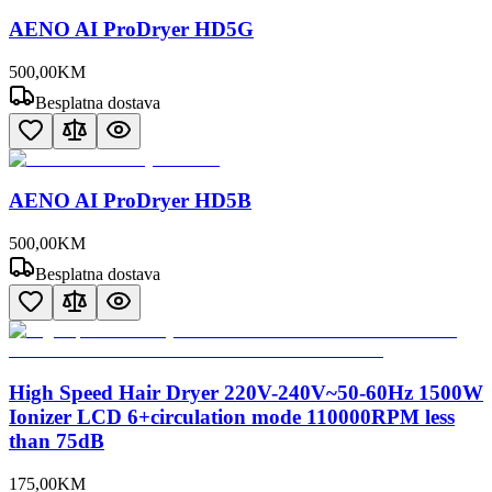
AENO AI ProDryer HD5G
500
,
00
KM
Besplatna dostava
AENO AI ProDryer HD5B
500
,
00
KM
Besplatna dostava
High Speed Hair Dryer 220V-240V~50-60Hz 1500W
Ionizer LCD 6+circulation mode 110000RPM less
than 75dB
175
,
00
KM