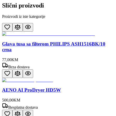
Slični proizvodi
Proizvodi iz iste kategorije
Glava tusa sa filterom PHILIPS ASH1516BK/10
crna
77
,
00
KM
Brza dostava
AENO AI ProDryer HD5W
500
,
00
KM
Besplatna dostava