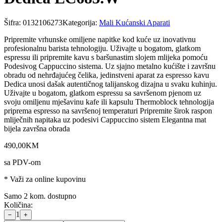
Šifra:
0132106273
Kategorija:
Mali Kućanski Aparati
Pripremite vrhunske omiljene napitke kod kuće uz inovativnu
profesionalnu barista tehnologiju. Uživajte u bogatom, glatkom
espressu ili pripremite kavu s baršunastim slojem mlijeka pomoću
Podesivog Cappuccino sistema. Uz sjajno metalno kućište i završnu
obradu od nehrđajućeg čelika, jedinstveni aparat za espresso kavu
Dedica unosi dašak autentičnog talijanskog dizajna u svaku kuhinju.
Uživajte u bogatom, glatkom espressu sa savršenom pjenom uz
svoju omiljenu mješavinu kafe ili kapsulu Thermoblock tehnologija
priprema espresso na savršenoj temperaturi Pripremite širok raspon
mliječnih napitaka uz podesivi Cappuccino sistem Elegantna mat
bijela završna obrada
490
,
00
KM
sa PDV-om
* Važi za online kupovinu
Samo 2 kom. dostupno
Količina:
1
−
+