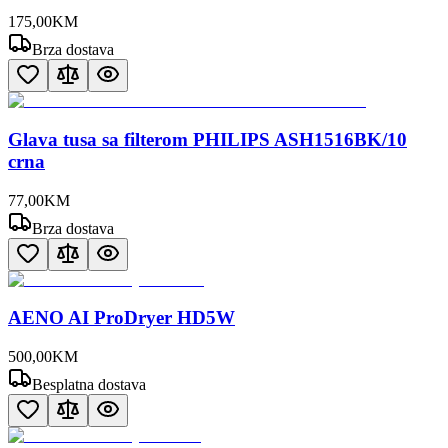
175
,
00
KM
Brza dostava
Glava tusa sa filterom PHILIPS ASH1516BK/10
crna
77
,
00
KM
Brza dostava
AENO AI ProDryer HD5W
500
,
00
KM
Besplatna dostava