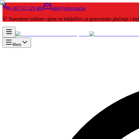
+387 51 229 400
info@infocom.ba
💡 Navedene snižene cijene su isključivo za gotovinsko plaćanje i 
Meni