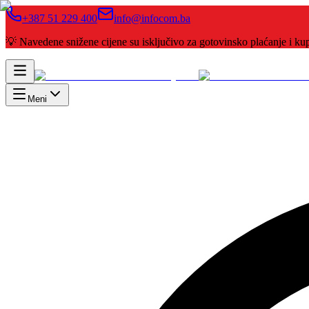
+387 51 229 400
info@infocom.ba
💡 Navedene snižene cijene su isključivo za gotovinsko plaćanje i 
Meni