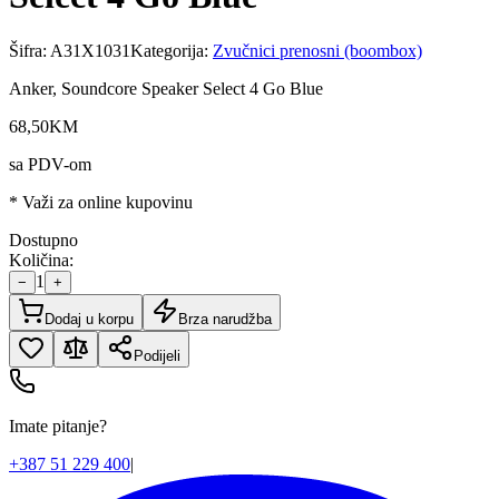
Šifra:
A31X1031
Kategorija:
Zvučnici prenosni (boombox)
Anker, Soundcore Speaker Select 4 Go Blue
68
,
50
KM
sa PDV-om
* Važi za online kupovinu
Dostupno
Količina:
1
−
+
Dodaj u korpu
Brza narudžba
Podijeli
Imate pitanje?
+387 51 229 400
|