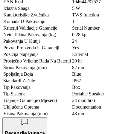
EAN Kod
194644297527
Izlazna Snaga
5 W
Karakteristike Zvučnika
TWS function
Komada U Pakovanju
1
Kriteriji Validacije Garancije
Serial Number
Neto Težina Pakovanja (kg)
0.28 kg
Pakovanja U Kutiji
24
Povrat Proizvoda U Garanciji
Yes
Pozicija Napajanja
External
Prosječno Vrijeme Rada Na Bateriji
20 hr
Širina Pakovanja (mm)
82 mm
Spoljašnja Boja
Blue
Standardi Zaštite
IP67
Tip Pakovanja
Box
Tip Sistema
Portable Speaker
Trajanje Garancije (Mjeseci)
24 month(s)
Uključena Oprema
Documentation
Visina Pakovanja (mm)
48 mm
Recenzije kupaca