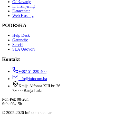
Održavanje
IT Inžinjering
Datacentar
Web Hosting
PODRŠKA
Help Desk
Garancije
Servisi
SLA Ugovori
Kontakt
+387 51 229 400
info@infocom.ba
Kralja Alfonsa XIII br. 26
78000
Banja Luka
Pon-Pet: 08-20h
Sub: 08-15h
©
2005
-
2026
Infocom racunari