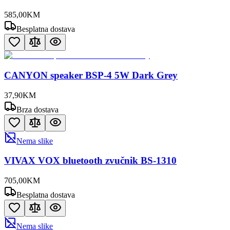
585
,
00
KM
Besplatna dostava
CANYON speaker BSP-4 5W Dark Grey
37
,
90
KM
Brza dostava
Nema slike
VIVAX VOX bluetooth zvučnik BS-1310
705
,
00
KM
Besplatna dostava
Nema slike