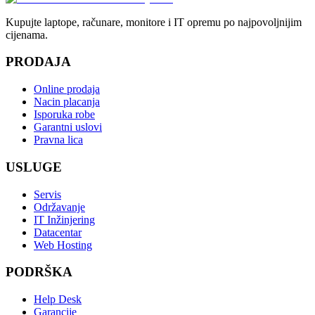
Kupujte laptope, računare, monitore i IT opremu po najpovoljnijim
cijenama.
PRODAJA
Online prodaja
Nacin placanja
Isporuka robe
Garantni uslovi
Pravna lica
USLUGE
Servis
Održavanje
IT Inžinjering
Datacentar
Web Hosting
PODRŠKA
Help Desk
Garancije