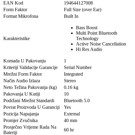
EAN Kod
194644127008
Form Faktor
Full Size (over Ear)
Format Mikrofona
Built In
Bass Boost
Multi Point Bluetooth
Karakteristike
Technology
Active Noise Cancellation
Hi Res Audio
Komada U Pakovanju
1
Kriteriji Validacije Garancije
Serial Number
Mrežni Form Faktor
Integrated
Način Audio Izlaza
Stereo
Neto Težina Pakovanja (kg)
0.16 kg
Pakovanja U Kutiji
10
Podržani Mrežni Standardi
Bluetooth 5.0
Povrat Proizvoda U Garanciji
Yes
Pozicija Napajanja
External
Promjer Zvučnika
40 mm
Prosječno Vrijeme Rada Na
60 hr
Bateriji