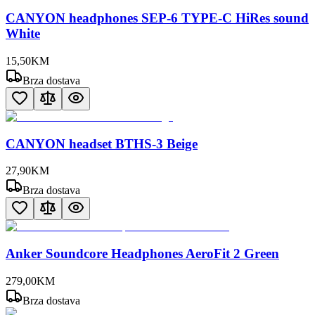
CANYON headphones SEP-6 TYPE-C HiRes sound
White
15
,
50
KM
Brza dostava
CANYON headset BTHS-3 Beige
27
,
90
KM
Brza dostava
Anker Soundcore Headphones AeroFit 2 Green
279
,
00
KM
Brza dostava