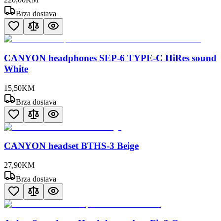
Brza dostava
CANYON headphones SEP-6 TYPE-C HiRes sound
White
15
,
50
KM
Brza dostava
CANYON headset BTHS-3 Beige
27
,
90
KM
Brza dostava