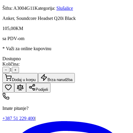
Šifra:
A3004G11
Kategorija:
Slušalice
Anker, Soundcore Headset Q20i Black
105
,
00
KM
sa PDV-om
* Važi za online kupovinu
Dostupno
Količina:
1
−
+
Dodaj u korpu
Brza narudžba
Podijeli
Imate pitanje?
+387 51 229 400
|