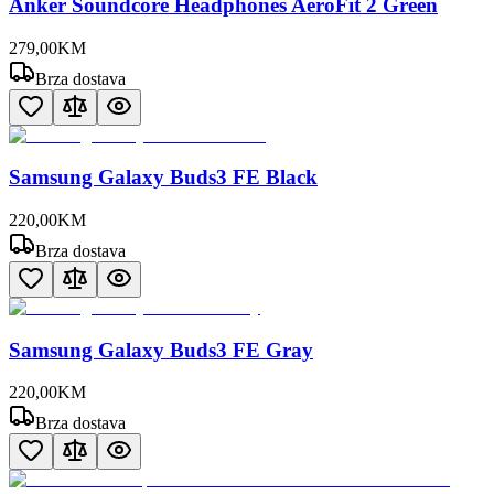
Anker Soundcore Headphones AeroFit 2 Green
279
,
00
KM
Brza dostava
Samsung Galaxy Buds3 FE Black
220
,
00
KM
Brza dostava
Samsung Galaxy Buds3 FE Gray
220
,
00
KM
Brza dostava