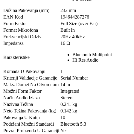
Dužina Pakovanja (mm)
232 mm
EAN Kod
194644287276
Form Faktor
Full Size (over Ear)
Format Mikrofona
Built In
Frekvencijski Odziv
20Hz 40kHz
Impedansa
16 Ω
Bluetooth Multipoint
Karakteristike
Hi Res Audio
Komada U Pakovanju
1
Kriteriji Validacije Garancije
Serial Number
Maks. Domet Na Otvorenom
14 m
Mrežni Form Faktor
Integrated
Način Audio Izlaza
Stereo
Nazivna Težina
0.241 kg
Neto Težina Pakovanja (kg)
0.142 kg
Pakovanja U Kutiji
10
Podržani Mrežni Standardi
Bluetooth 5.3
Povrat Proizvoda U Garanciji
Yes