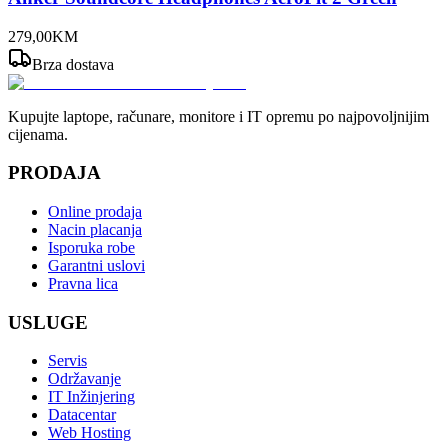
279
,
00
KM
Brza dostava
Kupujte laptope, računare, monitore i IT opremu po najpovoljnijim
cijenama.
PRODAJA
Online prodaja
Nacin placanja
Isporuka robe
Garantni uslovi
Pravna lica
USLUGE
Servis
Održavanje
IT Inžinjering
Datacentar
Web Hosting