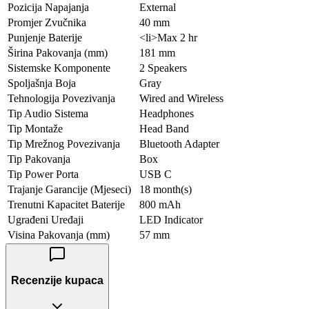
Pozicija Napajanja
External
Promjer Zvučnika
40 mm
Punjenje Baterije
<li>Max 2 hr
Širina Pakovanja (mm)
181 mm
Sistemske Komponente
2 Speakers
Spoljašnja Boja
Gray
Tehnologija Povezivanja
Wired and Wireless
Tip Audio Sistema
Headphones
Tip Montaže
Head Band
Tip Mrežnog Povezivanja
Bluetooth Adapter
Tip Pakovanja
Box
Tip Power Porta
USB C
Trajanje Garancije (Mjeseci)
18 month(s)
Trenutni Kapacitet Baterije
800 mAh
Ugrađeni Uređaji
LED Indicator
Visina Pakovanja (mm)
57 mm
Recenzije kupaca