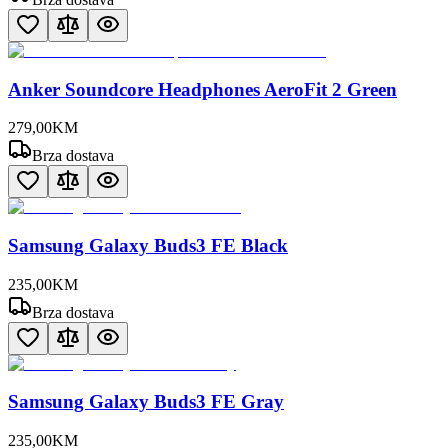
Anker Soundcore Headphones AeroFit 2 Green
279
,
00
KM
Brza dostava
Samsung Galaxy Buds3 FE Black
235
,
00
KM
Brza dostava
Samsung Galaxy Buds3 FE Gray
235
,
00
KM