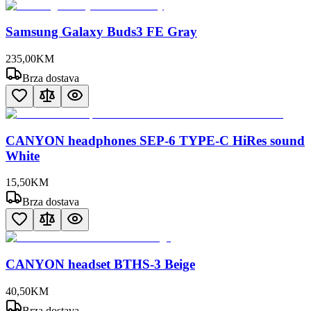
Samsung Galaxy Buds3 FE Gray
235
,
00
KM
Brza dostava
CANYON headphones SEP-6 TYPE-C HiRes sound
White
15
,
50
KM
Brza dostava
CANYON headset BTHS-3 Beige
40
,
50
KM
Brza dostava