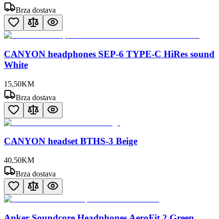
Brza dostava
CANYON headphones SEP-6 TYPE-C HiRes sound
White
15
,
50
KM
Brza dostava
CANYON headset BTHS-3 Beige
40
,
50
KM
Brza dostava
Anker Soundcore Headphones AeroFit 2 Green