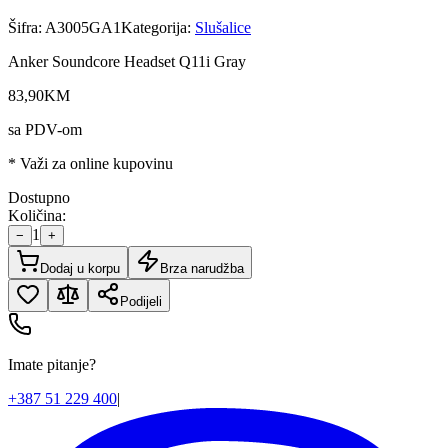
Šifra:
A3005GA1
Kategorija:
Slušalice
Anker Soundcore Headset Q11i Gray
83
,
90
KM
sa PDV-om
* Važi za online kupovinu
Dostupno
Količina:
1
−
+
Dodaj u korpu
Brza narudžba
Podijeli
Imate pitanje?
+387 51 229 400
|