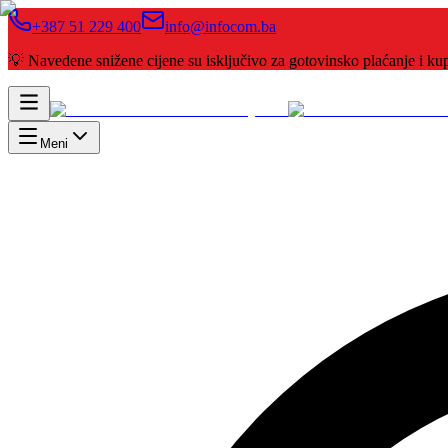
+387 51 229 400
info@infocom.ba
💡 Navedene snižene cijene su isključivo za gotovinsko plaćanje i 
Meni