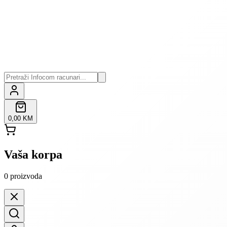
0,00 KM
Vaša korpa
0
proizvoda