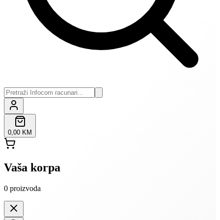
0,00 KM
Vaša korpa
0
proizvoda