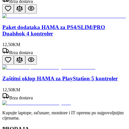
Brza dostava
Paket dodataka HAMA za PS4/SLIM/PRO
Dualshok 4 kontroler
12
,
50
KM
Brza dostava
Zaštitni oklop HAMA za PlayStation 5 kontroler
12
,
50
KM
Brza dostava
Kupujte laptope, računare, monitore i IT opremu po najpovoljnijim
cijenama.
PRODAJA