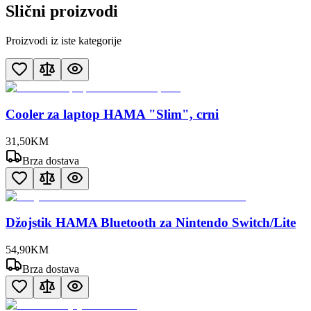
Slični proizvodi
Proizvodi iz iste kategorije
Cooler za laptop HAMA "Slim", crni
31
,
50
KM
Brza dostava
Džojstik HAMA Bluetooth za Nintendo Switch/Lite
54
,
90
KM
Brza dostava