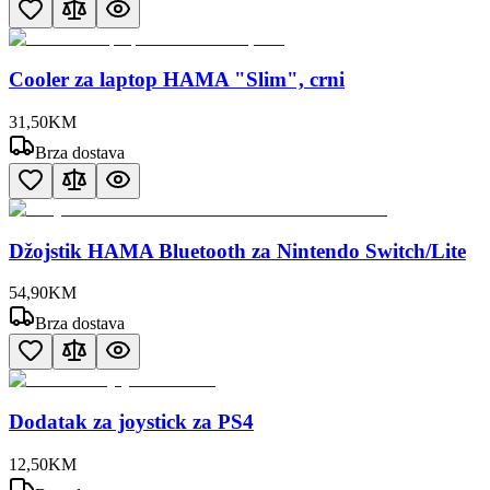
Cooler za laptop HAMA "Slim", crni
31
,
50
KM
Brza dostava
Džojstik HAMA Bluetooth za Nintendo Switch/Lite
54
,
90
KM
Brza dostava
Dodatak za joystick za PS4
12
,
50
KM