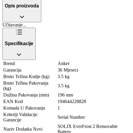
Opis proizvoda
Učitavanje...
Specifikacije
Brend
Anker
Garancija
36 Mjeseci
Bruto Težina Kutije (kg)
3.5 kg
Bruto Težina Pakovanja
3.5 kg
(kg)
Dužina Pakovanja (mm)
196 mm
EAN Kod
194644228828
Komada U Pakovanju
1
Kriteriji Validacije
Serial Number
Garancije
SOLIX EverFrost 2 Removable
Naziv Dodatka Novi
Battery