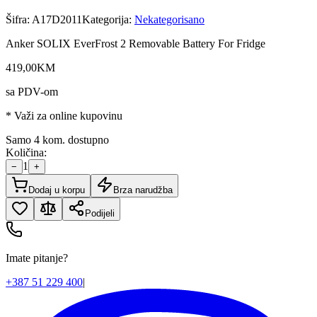
Šifra:
A17D2011
Kategorija:
Nekategorisano
Anker SOLIX EverFrost 2 Removable Battery For Fridge
419
,
00
KM
sa PDV-om
* Važi za online kupovinu
Samo 4 kom. dostupno
Količina:
1
−
+
Dodaj u korpu
Brza narudžba
Podijeli
Imate pitanje?
+387 51 229 400
|