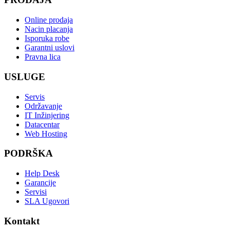
Online prodaja
Nacin placanja
Isporuka robe
Garantni uslovi
Pravna lica
USLUGE
Servis
Održavanje
IT Inžinjering
Datacentar
Web Hosting
PODRŠKA
Help Desk
Garancije
Servisi
SLA Ugovori
Kontakt