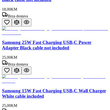
18
,
00
KM
Brza dostava
Samsung 25W Fast Charging USB-C Power
Adapter Black cable not included
25
,
00
KM
Brza dostava
Samsung 15W Fast Charging USB-C Wall Charger
White cable included
25
,
00
KM