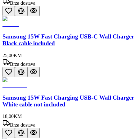
Brza dostava
Samsung 15W Fast Charging USB-C Wall Charger
Black cable included
25
,
00
KM
Brza dostava
Samsung 15W Fast Charging USB-C Wall Charger
White cable not included
18
,
00
KM
Brza dostava