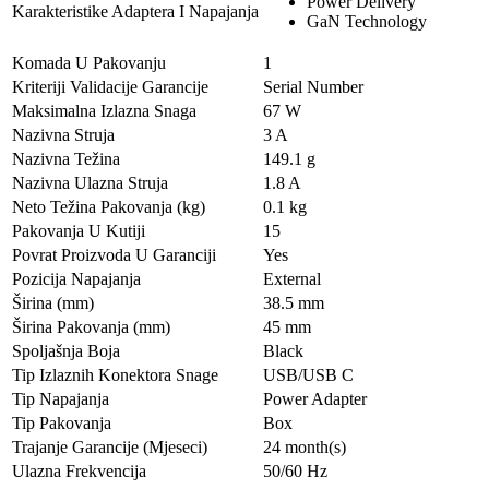
Power Delivery
Karakteristike Adaptera I Napajanja
GaN Technology
Komada U Pakovanju
1
Kriteriji Validacije Garancije
Serial Number
Maksimalna Izlazna Snaga
67 W
Nazivna Struja
3 A
Nazivna Težina
149.1 g
Nazivna Ulazna Struja
1.8 A
Neto Težina Pakovanja (kg)
0.1 kg
Pakovanja U Kutiji
15
Povrat Proizvoda U Garanciji
Yes
Pozicija Napajanja
External
Širina (mm)
38.5 mm
Širina Pakovanja (mm)
45 mm
Spoljašnja Boja
Black
Tip Izlaznih Konektora Snage
USB/USB C
Tip Napajanja
Power Adapter
Tip Pakovanja
Box
Trajanje Garancije (Mjeseci)
24 month(s)
Ulazna Frekvencija
50/60 Hz