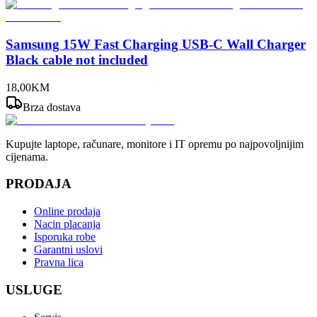
Samsung 15W Fast Charging USB-C Wall Charger
Black cable not included
18
,
00
KM
Brza dostava
Kupujte laptope, računare, monitore i IT opremu po najpovoljnijim
cijenama.
PRODAJA
Online prodaja
Nacin placanja
Isporuka robe
Garantni uslovi
Pravna lica
USLUGE