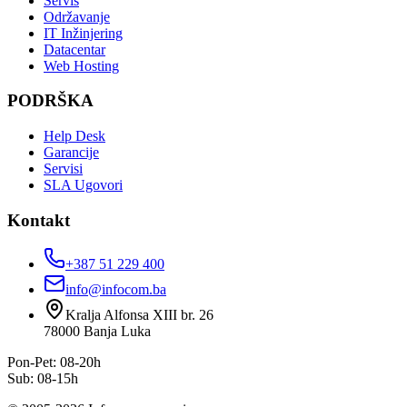
Servis
Održavanje
IT Inžinjering
Datacentar
Web Hosting
PODRŠKA
Help Desk
Garancije
Servisi
SLA Ugovori
Kontakt
+387 51 229 400
info@infocom.ba
Kralja Alfonsa XIII br. 26
78000
Banja Luka
Pon-Pet: 08-20h
Sub: 08-15h