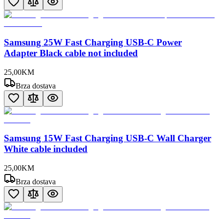
Samsung 25W Fast Charging USB-C Power
Adapter Black cable not included
25
,
00
KM
Brza dostava
Samsung 15W Fast Charging USB-C Wall Charger
White cable included
25
,
00
KM
Brza dostava