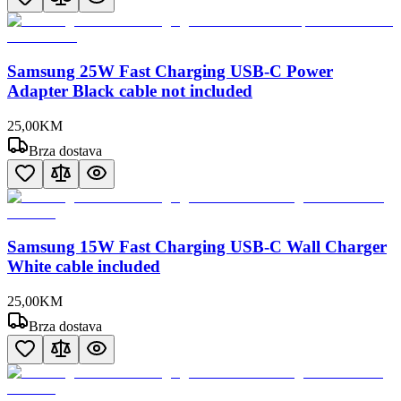
Samsung 25W Fast Charging USB-C Power
Adapter Black cable not included
25
,
00
KM
Brza dostava
Samsung 15W Fast Charging USB-C Wall Charger
White cable included
25
,
00
KM
Brza dostava