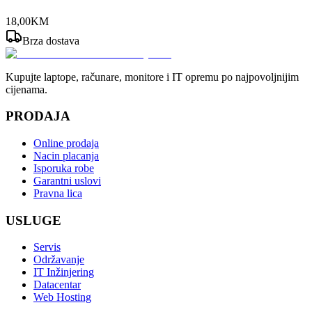
18
,
00
KM
Brza dostava
Kupujte laptope, računare, monitore i IT opremu po najpovoljnijim
cijenama.
PRODAJA
Online prodaja
Nacin placanja
Isporuka robe
Garantni uslovi
Pravna lica
USLUGE
Servis
Održavanje
IT Inžinjering
Datacentar
Web Hosting