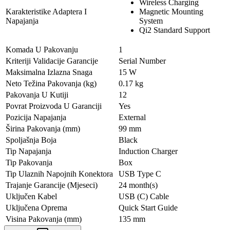
Wireless Charging
Karakteristike Adaptera I
Magnetic Mounting
Napajanja
System
Qi2 Standard Support
Komada U Pakovanju
1
Kriteriji Validacije Garancije
Serial Number
Maksimalna Izlazna Snaga
15 W
Neto Težina Pakovanja (kg)
0.17 kg
Pakovanja U Kutiji
12
Povrat Proizvoda U Garanciji
Yes
Pozicija Napajanja
External
Širina Pakovanja (mm)
99 mm
Spoljašnja Boja
Black
Tip Napajanja
Induction Charger
Tip Pakovanja
Box
Tip Ulaznih Napojnih Konektora
USB Type C
Trajanje Garancije (Mjeseci)
24 month(s)
Uključen Kabel
USB (C) Cable
Uključena Oprema
Quick Start Guide
Visina Pakovanja (mm)
135 mm