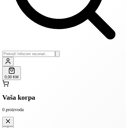
0,00 KM
Vaša korpa
0
proizvoda