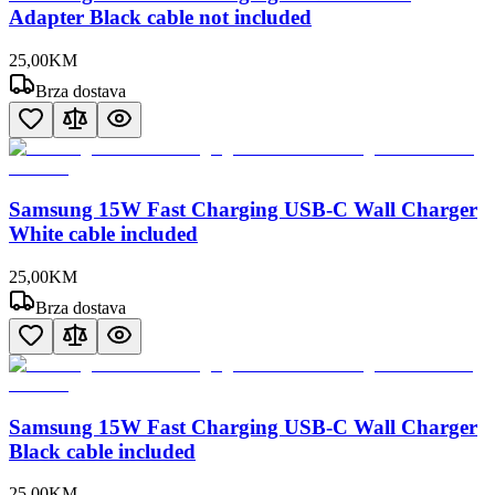
Adapter Black cable not included
25
,
00
KM
Brza dostava
Samsung 15W Fast Charging USB-C Wall Charger
White cable included
25
,
00
KM
Brza dostava
Samsung 15W Fast Charging USB-C Wall Charger
Black cable included
25
,
00
KM