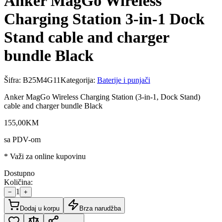
Anker MagGo Wireless
Charging Station 3-in-1 Dock
Stand cable and charger
bundle Black
Šifra:
B25M4G11
Kategorija:
Baterije i punjači
Anker MagGo Wireless Charging Station (3-in-1, Dock Stand)
cable and charger bundle Black
155
,
00
KM
sa PDV-om
* Važi za online kupovinu
Dostupno
Količina:
1
−
+
Dodaj u korpu
Brza narudžba