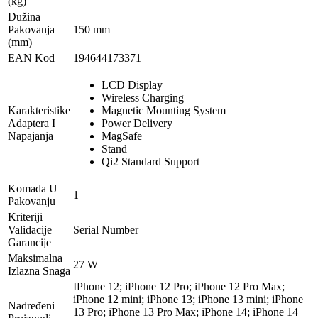
(kg)
Dužina
Pakovanja
150 mm
(mm)
EAN Kod
194644173371
LCD Display
Wireless Charging
Karakteristike
Magnetic Mounting System
Adaptera I
Power Delivery
Napajanja
MagSafe
Stand
Qi2 Standard Support
Komada U
1
Pakovanju
Kriteriji
Validacije
Serial Number
Garancije
Maksimalna
27 W
Izlazna Snaga
IPhone 12; iPhone 12 Pro; iPhone 12 Pro Max;
iPhone 12 mini; iPhone 13; iPhone 13 mini; iPhone
Nadređeni
13 Pro; iPhone 13 Pro Max; iPhone 14; iPhone 14