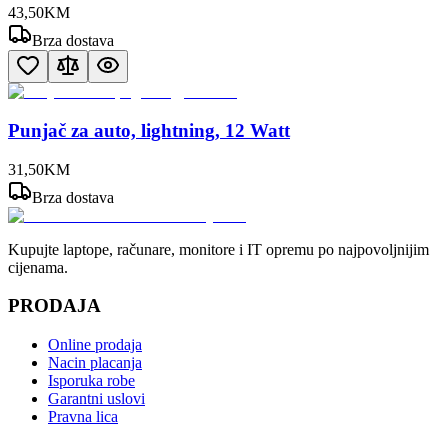
43
,
50
KM
Brza dostava
Punjač za auto, lightning, 12 Watt
31
,
50
KM
Brza dostava
Kupujte laptope, računare, monitore i IT opremu po najpovoljnijim
cijenama.
PRODAJA
Online prodaja
Nacin placanja
Isporuka robe
Garantni uslovi
Pravna lica