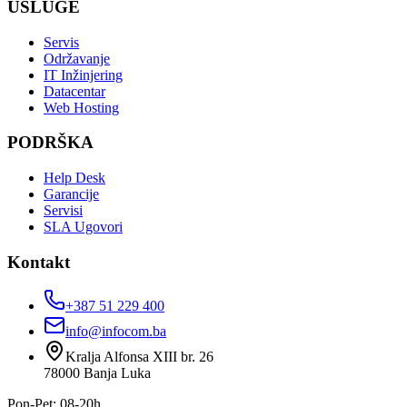
USLUGE
Servis
Održavanje
IT Inžinjering
Datacentar
Web Hosting
PODRŠKA
Help Desk
Garancije
Servisi
SLA Ugovori
Kontakt
+387 51 229 400
info@infocom.ba
Kralja Alfonsa XIII br. 26
78000
Banja Luka
Pon-Pet: 08-20h