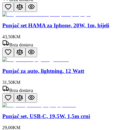
Punjač set HAMA za Iphone, 20W, 1m, bijeli
43
,
50
KM
Brza dostava
Punjač za auto, lightning, 12 Watt
31
,
50
KM
Brza dostava
Punjač set, USB-C, 19,5W, 1,5m crni
29
,
00
KM