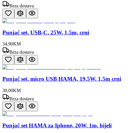
Brza dostava
Punjač set, USB-C, 25W, 1,5m, crni
34
,
90
KM
Brza dostava
Punjač set, micro USB HAMA, 19,5W, 1,5m crni
30
,
00
KM
Brza dostava
Punjač set HAMA za Iphone, 20W, 1m, bijeli