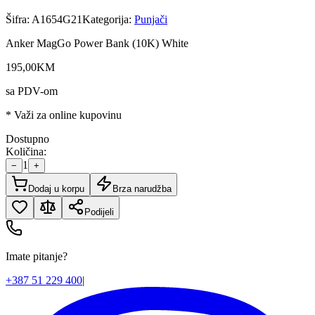
Šifra:
A1654G21
Kategorija:
Punjači
Anker MagGo Power Bank (10K) White
195
,
00
KM
sa PDV-om
* Važi za online kupovinu
Dostupno
Količina:
1
−
+
Dodaj u korpu
Brza narudžba
Podijeli
Imate pitanje?
+387 51 229 400
|