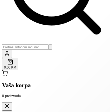
0,00 KM
Vaša korpa
0
proizvoda