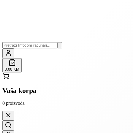
0,00 KM
Vaša korpa
0
proizvoda