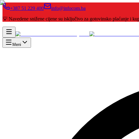
+387 51 229 400
info@infocom.ba
💡 Navedene snižene cijene su isključivo za gotovinsko plaćanje i 
Meni