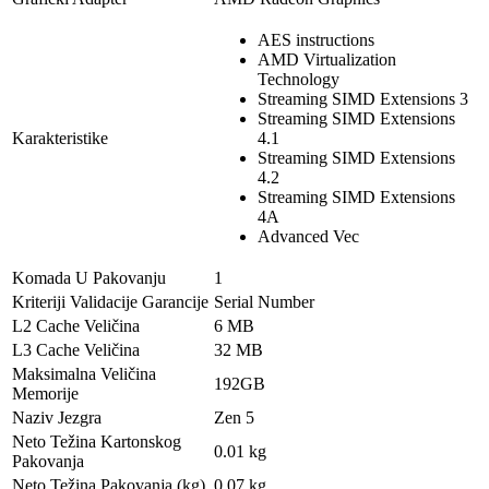
AES instructions
AMD Virtualization
Technology
Streaming SIMD Extensions 3
Streaming SIMD Extensions
Karakteristike
4.1
Streaming SIMD Extensions
4.2
Streaming SIMD Extensions
4A
Advanced Vec
Komada U Pakovanju
1
Kriteriji Validacije Garancije
Serial Number
L2 Cache Veličina
6 MB
L3 Cache Veličina
32 MB
Maksimalna Veličina
192GB
Memorije
Naziv Jezgra
Zen 5
Neto Težina Kartonskog
0.01 kg
Pakovanja
Neto Težina Pakovanja (kg)
0.07 kg