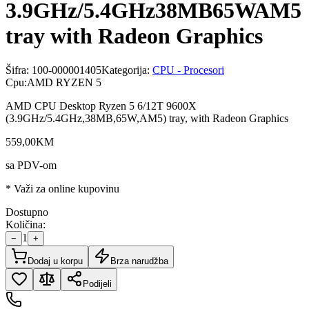
3.9GHz/5.4GHz38MB65WAM5
tray with Radeon Graphics
Šifra:
100-000001405
Kategorija:
CPU - Procesori
Cpu
:
AMD RYZEN 5
AMD CPU Desktop Ryzen 5 6/12T 9600X
(3.9GHz/5.4GHz,38MB,65W,AM5) tray, with Radeon Graphics
559
,
00
KM
sa PDV-om
* Važi za online kupovinu
Dostupno
Količina:
1
−
+
Dodaj u korpu
Brza narudžba
Podijeli