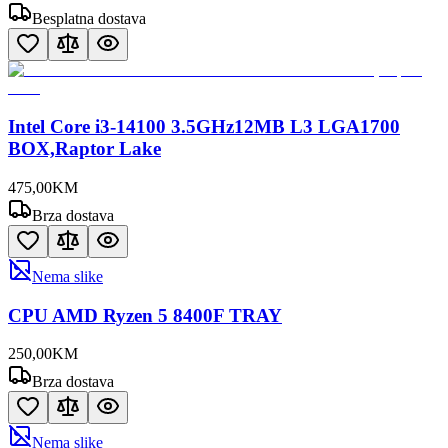
Besplatna dostava
Intel Core i3-14100 3.5GHz12MB L3 LGA1700
BOX,Raptor Lake
475
,
00
KM
Brza dostava
Nema slike
CPU AMD Ryzen 5 8400F TRAY
250
,
00
KM
Brza dostava
Nema slike