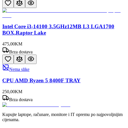
Intel Core i3-14100 3.5GHz12MB L3 LGA1700
BOX,Raptor Lake
475
,
00
KM
Brza dostava
Nema slike
CPU AMD Ryzen 5 8400F TRAY
250
,
00
KM
Brza dostava
Kupujte laptope, računare, monitore i IT opremu po najpovoljnijim
cijenama.