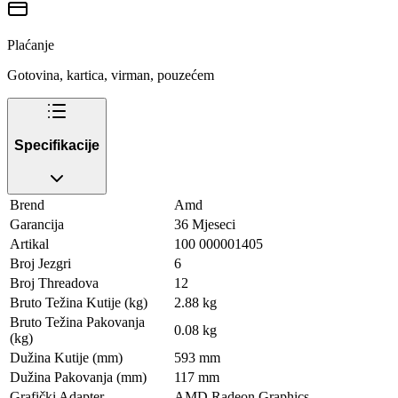
Plaćanje
Gotovina, kartica, virman, pouzećem
Specifikacije
Brend
Amd
Garancija
36 Mjeseci
Artikal
100 000001405
Broj Jezgri
6
Broj Threadova
12
Bruto Težina Kutije (kg)
2.88 kg
Bruto Težina Pakovanja
0.08 kg
(kg)
Dužina Kutije (mm)
593 mm
Dužina Pakovanja (mm)
117 mm
Grafički Adapter
AMD Radeon Graphics