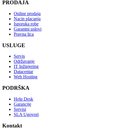
PRODAJA
Online prodaja
Nacin placanja
Isporuka robe
Garantni uslovi
Pravna lica
USLUGE
Servis
Održavanje
IT Inžinjering
Datacentar
Web Hosting
PODRŠKA
Help Desk
Garancije
Servisi
SLA Ugovori
Kontakt