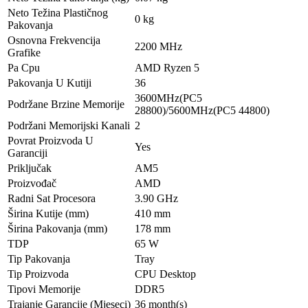
Neto Težina Plastičnog
0 kg
Pakovanja
Osnovna Frekvencija
2200 MHz
Grafike
Pa Cpu
AMD Ryzen 5
Pakovanja U Kutiji
36
3600MHz(PC5
Podržane Brzine Memorije
28800)/5600MHz(PC5 44800)
Podržani Memorijski Kanali
2
Povrat Proizvoda U
Yes
Garanciji
Priključak
AM5
Proizvođač
AMD
Radni Sat Procesora
3.90 GHz
Širina Kutije (mm)
410 mm
Širina Pakovanja (mm)
178 mm
TDP
65 W
Tip Pakovanja
Tray
Tip Proizvoda
CPU Desktop
Tipovi Memorije
DDR5
Trajanje Garancije (Mjeseci)
36 month(s)