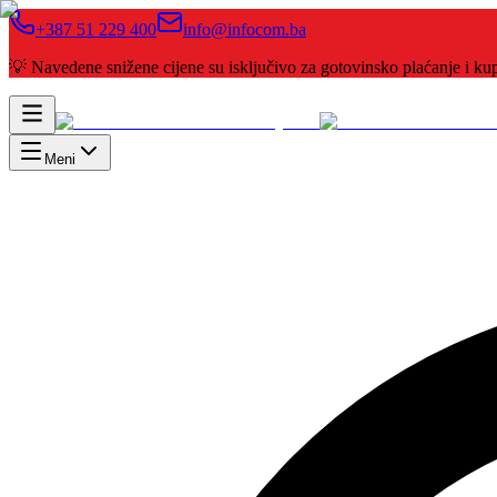
+387 51 229 400
info@infocom.ba
💡 Navedene snižene cijene su isključivo za gotovinsko plaćanje i 
Meni