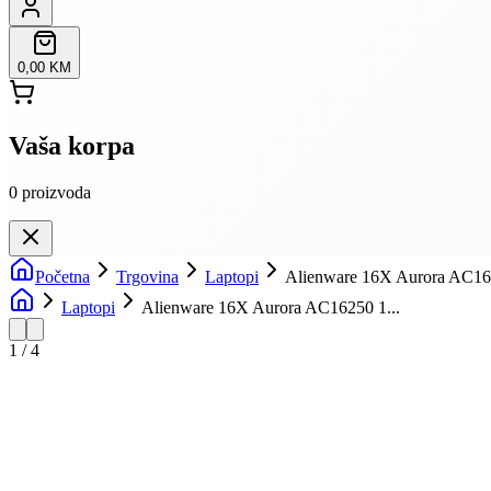
0,00 KM
Vaša korpa
0
proizvoda
Početna
Trgovina
Laptopi
Alienware 16X Aurora AC1
Laptopi
Alienware 16X Aurora AC16250 1...
1
/
4