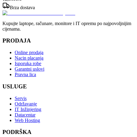
Brza dostava
Kupujte laptope, računare, monitore i IT opremu po najpovoljnijim
cijenama.
PRODAJA
Online prodaja
Nacin placanja
Isporuka robe
Garantni uslovi
Pravna lica
USLUGE
Servis
Održavanje
IT Inžinjering
Datacentar
Web Hosting
PODRŠKA