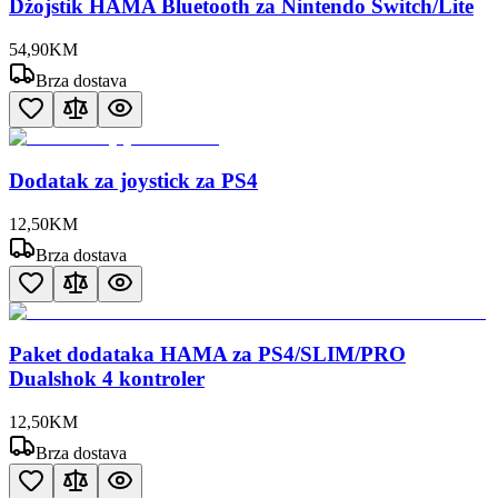
Džojstik HAMA Bluetooth za Nintendo Switch/Lite
54
,
90
KM
Brza dostava
Dodatak za joystick za PS4
12
,
50
KM
Brza dostava
Paket dodataka HAMA za PS4/SLIM/PRO
Dualshok 4 kontroler
12
,
50
KM
Brza dostava