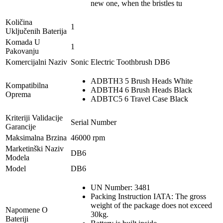
new one, when the bristles tu
Količina
1
Uključenih Baterija
Komada U
1
Pakovanju
Komercijalni Naziv
Sonic Electric Toothbrush DB6
ADBTH3 5 Brush Heads White
Kompatibilna
ADBTH4 6 Brush Heads Black
Oprema
ADBTC5 6 Travel Case Black
Kriteriji Validacije
Serial Number
Garancije
Maksimalna Brzina
46000 rpm
Marketinški Naziv
DB6
Modela
Model
DB6
UN Number: 3481
Packing Instruction IATA: The gross
weight of the package does not exceed
Napomene O
30kg.
Bateriji