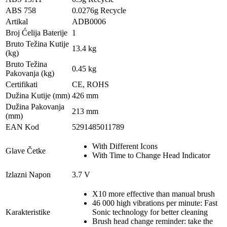
ABS 758
0.0276g Recycle
Artikal
ADB0006
Broj Ćelija Baterije
1
Bruto Težina Kutije
13.4 kg
(kg)
Bruto Težina
0.45 kg
Pakovanja (kg)
Certifikati
CE, ROHS
Dužina Kutije (mm)
426 mm
Dužina Pakovanja
213 mm
(mm)
EAN Kod
5291485011789
With Different Icons
Glave Četke
With Time to Change Head Indicator
Izlazni Napon
3.7 V
X10 more effective than manual brush
46 000 high vibrations per minute: Fast
Karakteristike
Sonic technology for better cleaning
Brush head change reminder: take the