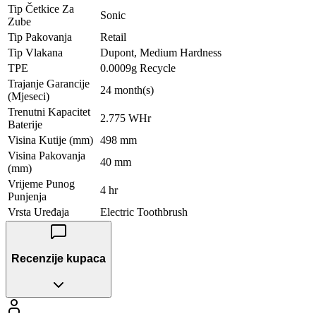
Tip Četkice Za
Sonic
Zube
Tip Pakovanja
Retail
Tip Vlakana
Dupont, Medium Hardness
TPE
0.0009g Recycle
Trajanje Garancije
24 month(s)
(Mjeseci)
Trenutni Kapacitet
2.775 WHr
Baterije
Visina Kutije (mm)
498 mm
Visina Pakovanja
40 mm
(mm)
Vrijeme Punog
4 hr
Punjenja
Vrsta Uređaja
Electric Toothbrush
Recenzije kupaca