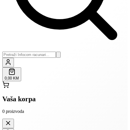
0,00 KM
Vaša korpa
0
proizvoda