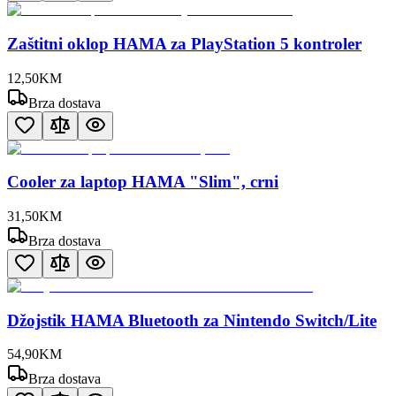
Zaštitni oklop HAMA za PlayStation 5 kontroler
12
,
50
KM
Brza dostava
Cooler za laptop HAMA "Slim", crni
31
,
50
KM
Brza dostava
Džojstik HAMA Bluetooth za Nintendo Switch/Lite
54
,
90
KM
Brza dostava