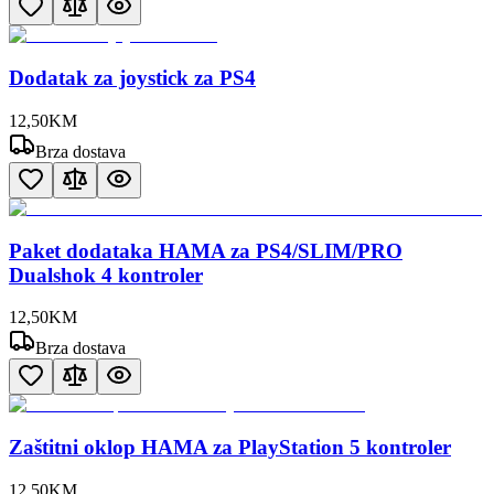
Dodatak za joystick za PS4
12
,
50
KM
Brza dostava
Paket dodataka HAMA za PS4/SLIM/PRO
Dualshok 4 kontroler
12
,
50
KM
Brza dostava
Zaštitni oklop HAMA za PlayStation 5 kontroler
12
,
50
KM