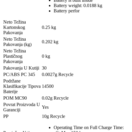
Battery is built inside
Battery weight: 0.0188 kg
Battery perfor
Neto Težina
Kartonskog
0.25 kg
Pakovanja
Neto Težina
0.202 kg
Pakovanja (kg)
Neto Težina
Plastičnog
0 kg
Pakovanja
Pakovanja U Kutiji
30
PC/ABS PC 345
0.0027g Recycle
Podržane
Klasifikacije Tipova
14500
Baterije
POM MC90
0.02g Recycle
Povrat Proizvoda U
Yes
Garanciji
PP
10g Recycle
Operating Time on Full Charge Time: