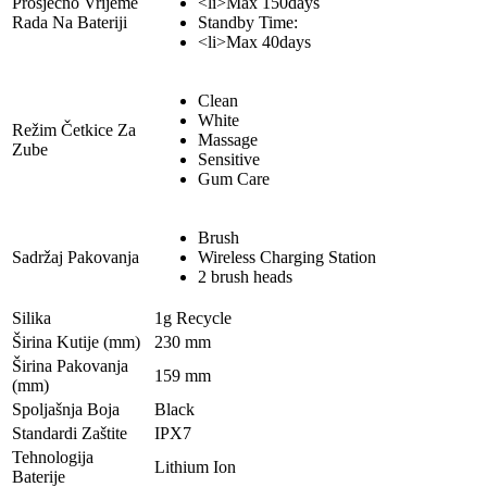
Prosječno Vrijeme
<li>Max 150days
Rada Na Bateriji
Standby Time:
<li>Max 40days
Clean
White
Režim Četkice Za
Massage
Zube
Sensitive
Gum Care
Brush
Sadržaj Pakovanja
Wireless Charging Station
2 brush heads
Silika
1g Recycle
Širina Kutije (mm)
230 mm
Širina Pakovanja
159 mm
(mm)
Spoljašnja Boja
Black
Standardi Zaštite
IPX7
Tehnologija
Lithium Ion
Baterije