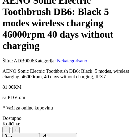
AENO Sonic Electric
Toothbrush DB6: Black 5
modes wireless charging
46000rpm 40 days without
charging
Šifra:
ADB0006
Kategorija:
Nekategorisano
AENO Sonic Electric Toothbrush DB6: Black, 5 modes, wireless
charging, 46000rpm, 40 days without charging, IPX7
81
,
00
KM
sa PDV-om
* Važi za online kupovinu
Dostupno
Količina:
1
−
+