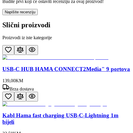
Budite prvi koji će ostaviti recenziju za ovaj proizvod!
Napišite recenziju
Slični proizvodi
Proizvodi iz iste kategorije
USB-C HUB HAMA CONNECT2Media" 9 portova
139
,
00
KM
Brza dostava
Kabl Hama fast charging USB-C-Lightning 1m
bijeli