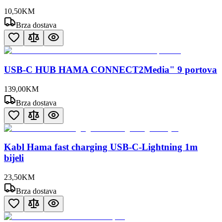
10
,
50
KM
Brza dostava
USB-C HUB HAMA CONNECT2Media" 9 portova
139
,
00
KM
Brza dostava
Kabl Hama fast charging USB-C-Lightning 1m
bijeli
23
,
50
KM
Brza dostava