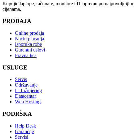
Kupujte laptope, računare, monitore i IT opremu po najpovoljnijim
cijenama.
PRODAJA
Online prodaja
Nacin placanja
Isporuka robe
Garantni uslovi
Pravna lica
USLUGE
Servis
Održavanje
IT Inžinjering
Datacentar
Web Hosting
PODRŠKA
Help Desk
Garancije
Servisi