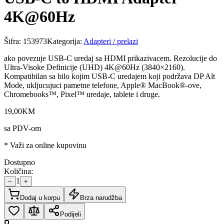
4K@60Hz
Šifra:
153973
Kategorija:
Adapteri / prelazi
ako povezuje USB-C uredaj sa HDMI prikazivacem. Rezolucije do
Ultra-Visoke Definicije (UHD) 4K@60Hz (3840×2160).
Kompatibilan sa bilo kojim USB-C uredajem koji podržava DP Alt
Mode, ukljucujuci pametne telefone, Apple® MacBook®-ove,
Chromebooks™, Pixel™ uredaje, tablete i druge.
19
,
00
KM
sa PDV-om
* Važi za online kupovinu
Dostupno
Količina:
1
−
+
Dodaj u korpu
Brza narudžba
Podijeli