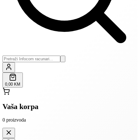
0,00 KM
Vaša korpa
0
proizvoda