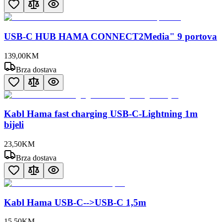
USB-C HUB HAMA CONNECT2Media" 9 portova
139
,
00
KM
Brza dostava
Kabl Hama fast charging USB-C-Lightning 1m
bijeli
23
,
50
KM
Brza dostava
Kabl Hama USB-C-->USB-C 1,5m
15
,
50
KM