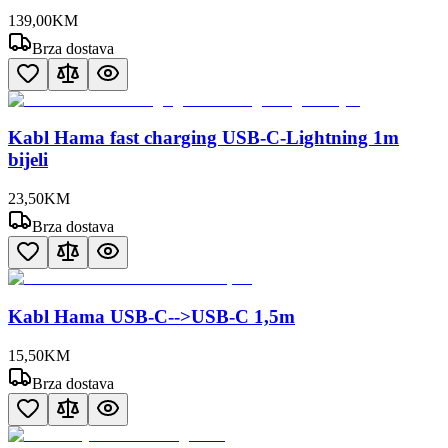
139
,
00
KM
Brza dostava
Kabl Hama fast charging USB-C-Lightning 1m
bijeli
23
,
50
KM
Brza dostava
Kabl Hama USB-C-->USB-C 1,5m
15
,
50
KM
Brza dostava