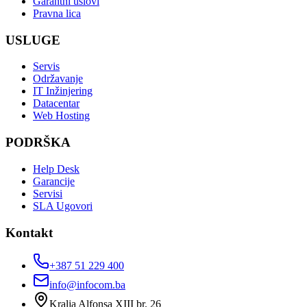
Garantni uslovi
Pravna lica
USLUGE
Servis
Održavanje
IT Inžinjering
Datacentar
Web Hosting
PODRŠKA
Help Desk
Garancije
Servisi
SLA Ugovori
Kontakt
+387 51 229 400
info@infocom.ba
Kralja Alfonsa XIII br. 26