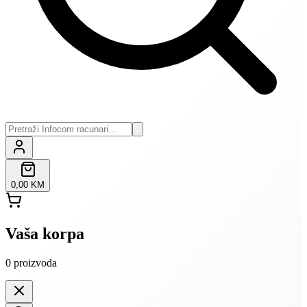
0,00 KM
Vaša korpa
0
proizvoda