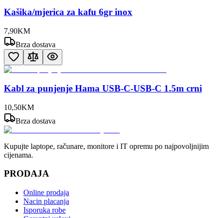
Kašika/mjerica za kafu 6gr inox
7
,
90
KM
Brza dostava
Kabl za punjenje Hama USB-C-USB-C 1.5m crni
10
,
50
KM
Brza dostava
Kupujte laptope, računare, monitore i IT opremu po najpovoljnijim
cijenama.
PRODAJA
Online prodaja
Nacin placanja
Isporuka robe