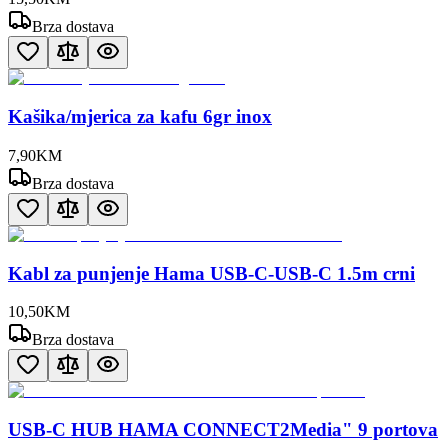
Brza dostava
Kašika/mjerica za kafu 6gr inox
7
,
90
KM
Brza dostava
Kabl za punjenje Hama USB-C-USB-C 1.5m crni
10
,
50
KM
Brza dostava
USB-C HUB HAMA CONNECT2Media" 9 portova