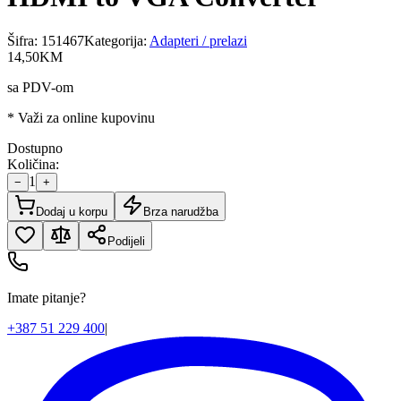
Šifra:
151467
Kategorija:
Adapteri / prelazi
14
,
50
KM
sa PDV-om
* Važi za online kupovinu
Dostupno
Količina:
1
−
+
Dodaj u korpu
Brza narudžba
Podijeli
Imate pitanje?
+387 51 229 400
|