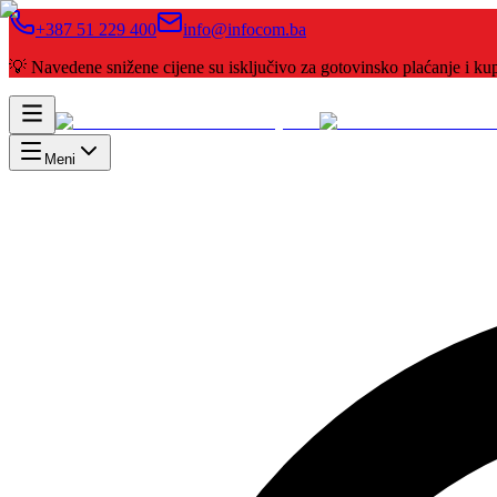
+387 51 229 400
info@infocom.ba
💡 Navedene snižene cijene su isključivo za gotovinsko plaćanje i 
Meni