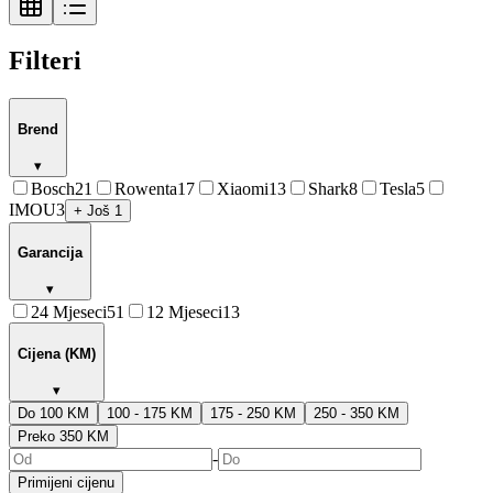
Filteri
Brend
▾
Bosch
21
Rowenta
17
Xiaomi
13
Shark
8
Tesla
5
IMOU
3
+ Još 1
Garancija
▾
24 Mjeseci
51
12 Mjeseci
13
Cijena (KM)
▾
Do 100 KM
100 - 175 KM
175 - 250 KM
250 - 350 KM
Preko 350 KM
-
Primijeni cijenu