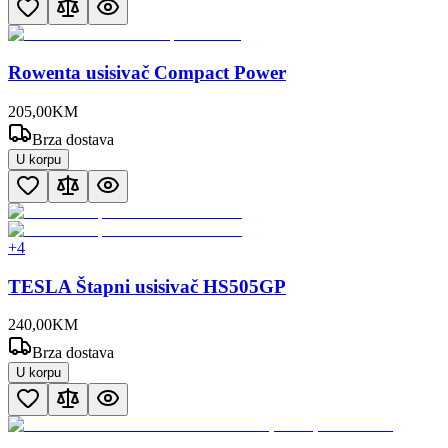
Rowenta usisivač Compact Power
205
,
00
KM
Brza dostava
U korpu
+
4
TESLA Štapni usisivač HS505GP
240
,
00
KM
Brza dostava
U korpu