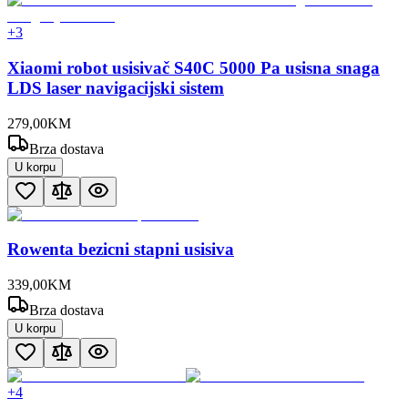
+
3
Xiaomi robot usisivač S40C 5000 Pa usisna snaga
LDS laser navigacijski sistem
279
,
00
KM
Brza dostava
U korpu
Rowenta bezicni stapni usisiva
339
,
00
KM
Brza dostava
U korpu
+
4