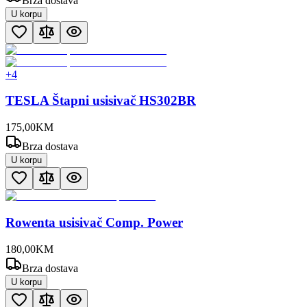
Brza dostava
U korpu
+
4
TESLA Štapni usisivač HS302BR
175
,
00
KM
Brza dostava
U korpu
Rowenta usisivač Comp. Power
180
,
00
KM
Brza dostava
U korpu