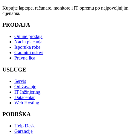
Kupujte laptope, računare, monitore i IT opremu po najpovoljnijim
cijenama.
PRODAJA
Online prodaja
Nacin placanja
Isporuka robe
Garantni uslovi
Pravna lica
USLUGE
Servis
Održavanje
IT Inžinjering
Datacentar
Web Hosting
PODRŠKA
Help Desk
Garancije