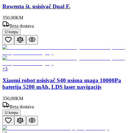
Rowenta št. usisivač Dual F.
350
,
00
KM
Brza dostava
U korpu
+
3
Xiaomi robot usisivač S40 usisna snaga 10000Pa
baterija 5200 mAh, LDS laser navigacijs
350
,
00
KM
Brza dostava
U korpu