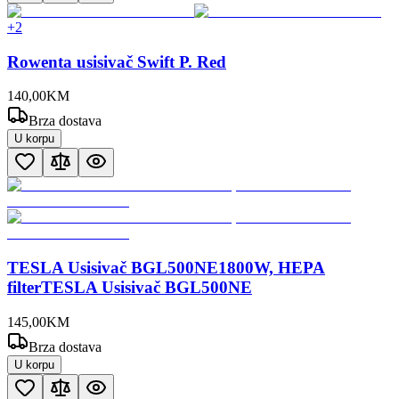
+
2
Rowenta usisivač Swift P. Red
140
,
00
KM
Brza dostava
U korpu
TESLA Usisivač BGL500NE1800W, HEPA
filterTESLA Usisivač BGL500NE
145
,
00
KM
Brza dostava
U korpu