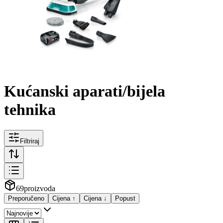
Kućanski aparati/bijela
tehnika
Filtriraj
69
proizvoda
Preporučeno
Cijena ↑
Cijena ↓
Popust