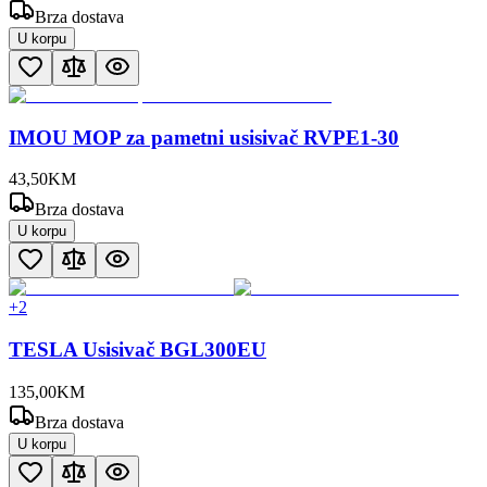
Brza dostava
U korpu
IMOU MOP za pametni usisivač RVPE1-30
43
,
50
KM
Brza dostava
U korpu
+
2
TESLA Usisivač BGL300EU
135
,
00
KM
Brza dostava
U korpu