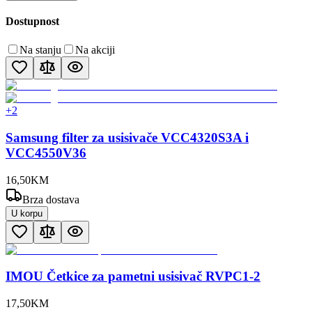
Dostupnost
Na stanju
Na akciji
+
2
Samsung filter za usisivače VCC4320S3A i
VCC4550V36
16
,
50
KM
Brza dostava
U korpu
IMOU Četkice za pametni usisivač RVPC1-2
17
,
50
KM