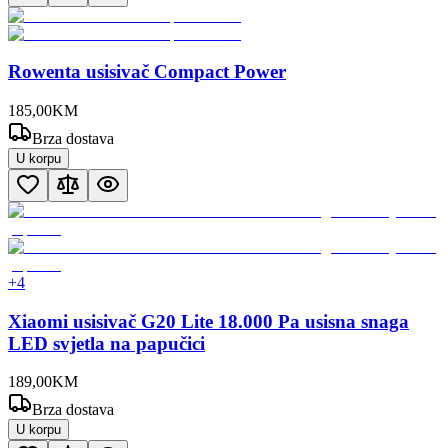
Rowenta usisivač Compact Power
185
,
00
KM
Brza dostava
U korpu
+
4
Xiaomi usisivač G20 Lite 18.000 Pa usisna snaga
LED svjetla na papučici
189
,
00
KM
Brza dostava
U korpu