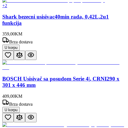
+
2
Shark bezecni usisivac40min rada, 0,42L,2u1
funkcija
359
,
00
KM
Brza dostava
U korpu
BOSCH Usisivač sa posudom Serie 4|, CRNI290 x
301 x 446 mm
409
,
00
KM
Brza dostava
U korpu