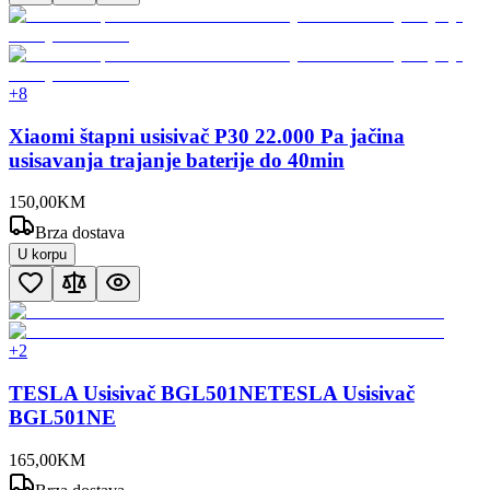
+
8
Xiaomi štapni usisivač P30 22.000 Pa jačina
usisavanja trajanje baterije do 40min
150
,
00
KM
Brza dostava
U korpu
+
2
TESLA Usisivač BGL501NETESLA Usisivač
BGL501NE
165
,
00
KM