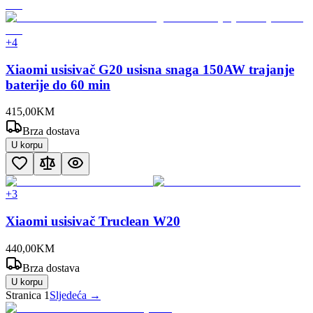
+
4
Xiaomi usisivač G20 usisna snaga 150AW trajanje
baterije do 60 min
415
,
00
KM
Brza dostava
U korpu
+
3
Xiaomi usisivač Truclean W20
440
,
00
KM
Brza dostava
U korpu
Stranica
1
Sljedeća →