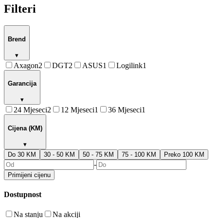
Filteri
Brend
▾
Axagon
2
DGT
2
ASUS
1
Logilink
1
Garancija
▾
24 Mjeseci
2
12 Mjeseci
1
36 Mjeseci
1
Cijena (KM)
▾
Do 30 KM
30 - 50 KM
50 - 75 KM
75 - 100 KM
Preko 100 KM
-
Primijeni cijenu
Dostupnost
Na stanju
Na akciji