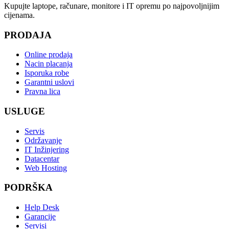
Kupujte laptope, računare, monitore i IT opremu po najpovoljnijim
cijenama.
PRODAJA
Online prodaja
Nacin placanja
Isporuka robe
Garantni uslovi
Pravna lica
USLUGE
Servis
Održavanje
IT Inžinjering
Datacentar
Web Hosting
PODRŠKA
Help Desk
Garancije
Servisi