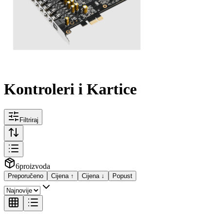
Kontroleri i Kartice
Filtriraj
6
proizvoda
Preporučeno
Cijena ↑
Cijena ↓
Popust