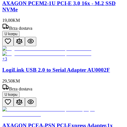
AXAGON PCEM2-1U PCI-E 3.0 16x - M.2 SSD
NVMe
19
,
00
KM
Brza dostava
U korpu
+
3
LogiLink USB 2.0 to Serial Adapter AU0002F
29
,
50
KM
Brza dostava
U korpu
AXAGON PCEA-PSN PCI-Express Adapter,1x