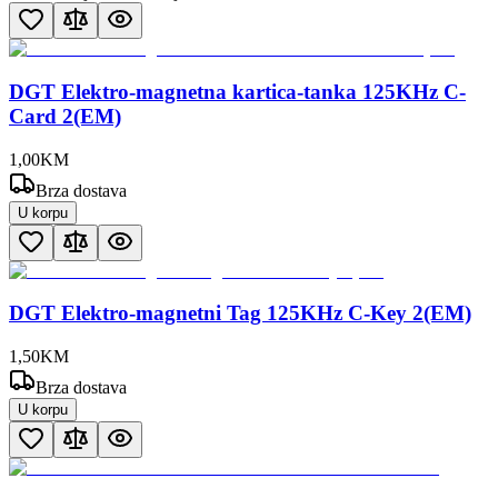
DGT Elektro-magnetna kartica-tanka 125KHz C-
Card 2(EM)
1
,
00
KM
Brza dostava
U korpu
DGT Elektro-magnetni Tag 125KHz C-Key 2(EM)
1
,
50
KM
Brza dostava
U korpu