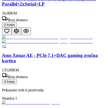
Parallel+2xSerial+LP
34
,
90
KM
Brza dostava
U korpu
+
2
Asus Xonar AE - PCIe 7.1+DAC gaming zvučna
kartica
135
,
00
KM
Brza dostava
U korpu
Prikazano svih
6
proizvoda.
Stranica
1