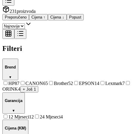
231
proizvoda
Preporučeno
Cijena ↑
Cijena ↓
Popust
Filteri
Brend
▾
HP
87
CANON
65
Brother
52
EPSON
14
Lexmark
7
ORINK
4
+ Još 1
Garancija
▾
12 Mjeseci
12
24 Mjeseci
4
Cijena (KM)