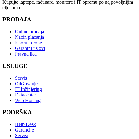
Kupujte laptope, računare, monitore i IT opremu po najpovoljnijim
cijenama.
PRODAJA
Online prodaja
Nacin placanja
Isporuka robe
Garantni uslovi
Pravna lica
USLUGE
Servis
Održavanje
IT Inžinjering
Datacentar
Web Hosting
PODRŠKA
Help Desk
Garancije
Servisi