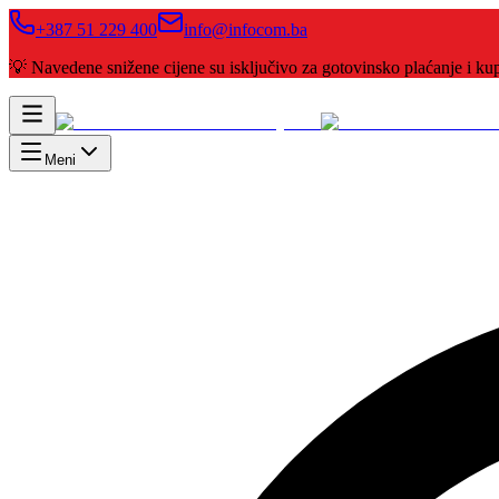
+387 51 229 400
info@infocom.ba
💡 Navedene snižene cijene su isključivo za gotovinsko plaćanje i 
Meni