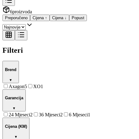
6
proizvoda
Preporučeno
Cijena ↑
Cijena ↓
Popust
Filteri
Brend
▾
Axagon
5
XO
1
Garancija
▾
24 Mjeseci
2
36 Mjeseci
2
6 Mjeseci
1
Cijena (KM)
▾