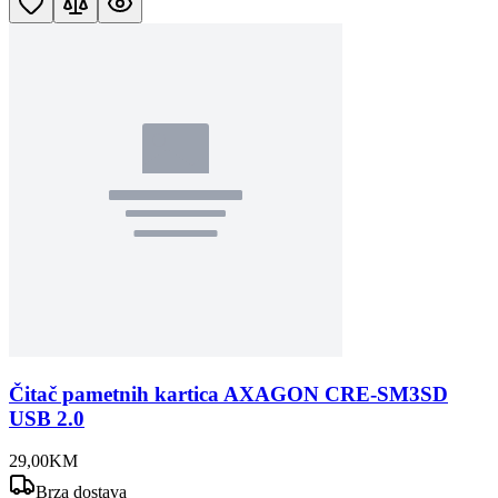
Čitač pametnih kartica AXAGON CRE-SM3SD
USB 2.0
29
,
00
KM
Brza dostava