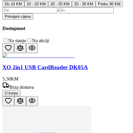
Do 10 KM
10 - 20 KM
20 - 20 KM
20 - 30 KM
Preko 30 KM
-
Primijeni cijenu
Dostupnost
Na stanju
Na akciji
XO 2in1 USB CardReader DK05A
5
,
50
KM
Brza dostava
U korpu