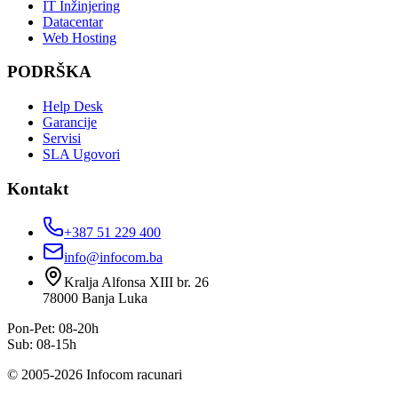
IT Inžinjering
Datacentar
Web Hosting
PODRŠKA
Help Desk
Garancije
Servisi
SLA Ugovori
Kontakt
+387 51 229 400
info@infocom.ba
Kralja Alfonsa XIII br. 26
78000
Banja Luka
Pon-Pet: 08-20h
Sub: 08-15h
©
2005
-
2026
Infocom racunari