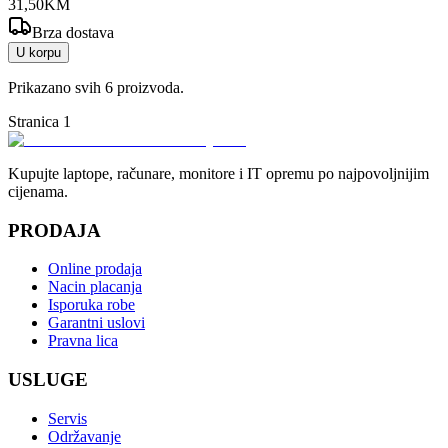
31
,
50
KM
Brza dostava
U korpu
Prikazano svih
6
proizvoda.
Stranica
1
Kupujte laptope, računare, monitore i IT opremu po najpovoljnijim
cijenama.
PRODAJA
Online prodaja
Nacin placanja
Isporuka robe
Garantni uslovi
Pravna lica
USLUGE
Servis
Održavanje