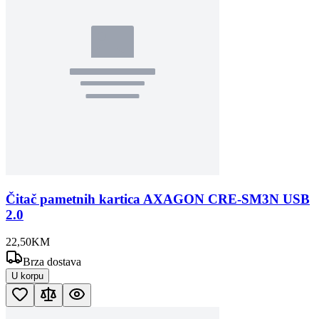
Čitač pametnih kartica AXAGON CRE-SM3N USB
2.0
22
,
50
KM
Brza dostava
U korpu