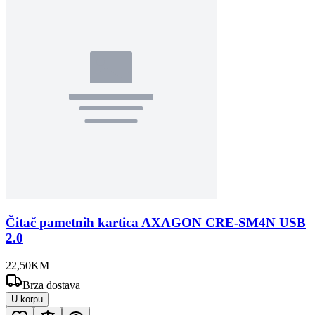
Čitač pametnih kartica AXAGON CRE-SM4N USB
2.0
22
,
50
KM
Brza dostava
U korpu